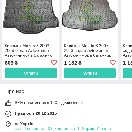
Килимок Mazda 3 2003-
Килимок Mazda 6 2007-
Кили
2009 седан AvtoGumm
2013 седан AvtoGumm
сед
Автокилимок в багажник
Автокилимок в багажник
Авто
Мазда 3
Мазда 6
Маз
809
1 182
1 1
₴
₴
Купити
Купити
Про нас
97% позитивних з 140 відгуків за рік
Працює з 28.12.2015
м. Харків
смт. Пісочин, пл. Ю. Кононенка, 1, Харків, Україна