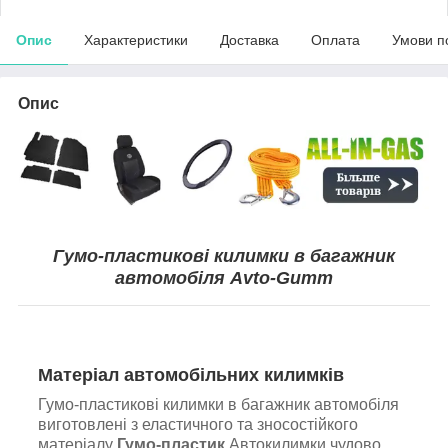
Опис
Характеристики
Доставка
Оплата
Умови п
Опис
Гумо-пластикові килимки в багажник
автомобіля Avto-Gumm
Матеріал автомобільних килимків
Гумо-пластикові килимки в багажник автомобіля
виготовлені з еластичного та зносостійкого
матеріалу
Гумо-пластик
.Автокилимки чудово