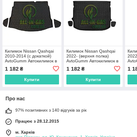
Килимок Nissan Qashqai
Килимок Nissan Qashqai
Кили
2010-2014 (с докаткой)
2022- (верхня полка)
2022
AvtoGumm Автокилимок в
AvtoGumm Автокилимок в
Avt
багажник Нісан Кашкай
багажник Нісан Кашкай
бага
1 182
1 182
1 1
₴
₴
Купити
Купити
Про нас
97% позитивних з 140 відгуків за рік
Працює з 28.12.2015
м. Харків
смт. Пісочин, пл. Ю. Кононенка, 1, Харків, Україна