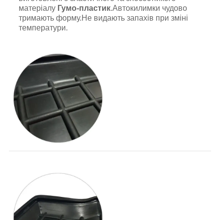
матеріалу
Гумо-пластик
.Автокилимки чудово
тримають форму.Не видають запахів при зміні
температури.