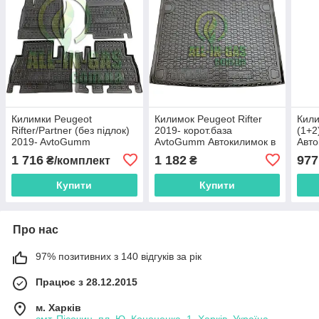
Килимки Peugeot
Килимок Peugeot Rifter
Кили
Rifter/Partner (без підлок)
2019- корот.база
(1+2
2019- AvtoGumm
AvtoGumm Автокилимок в
Авто
Автокилимки в салон
багажник Пежо Ріфтер
Пеж
1 716
1 182
977
₴/комплект
₴
Пежо Рифтер
Купити
Купити
Про нас
97% позитивних з 140 відгуків за рік
Працює з 28.12.2015
м. Харків
смт. Пісочин, пл. Ю. Кононенка, 1, Харків, Україна