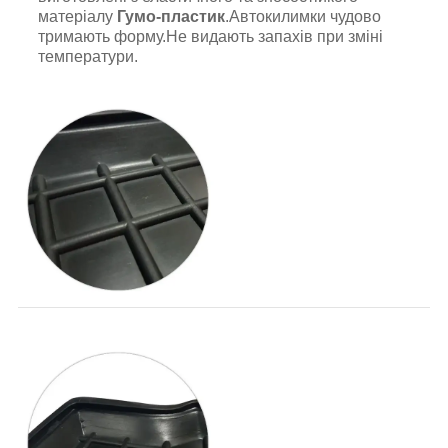
матеріалу
Гумо-пластик
.Автокилимки чудово
тримають форму.Не видають запахів при зміні
температури.