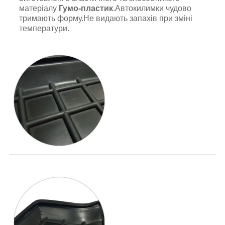
матеріалу
Гумо-пластик
.Автокилимки чудово
тримають форму.Не видають запахів при зміні
температури.