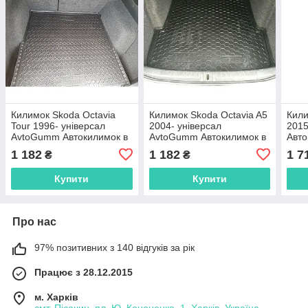
Килимок Skoda Octavia
Килимок Skoda Octavia A5
Кили
Tour 1996- універсал
2004- універсал
201
AvtoGumm Автокилимок в
AvtoGumm Автокилимок в
Авто
багажник Шкода Октавія
багажник Шкода Октавія
Шко
1 182
1 182
1 7
₴
₴
Тур
А5
Купити
Купити
Про нас
97% позитивних з 140 відгуків за рік
Працює з 28.12.2015
м. Харків
смт. Пісочин, пл. Ю. Кононенка, 1, Харків, Україна