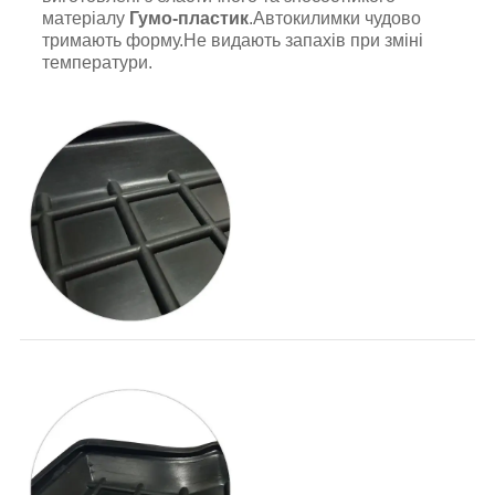
матеріалу
Гумо-пластик
.Автокилимки чудово
тримають форму.Не видають запахів при зміні
температури.