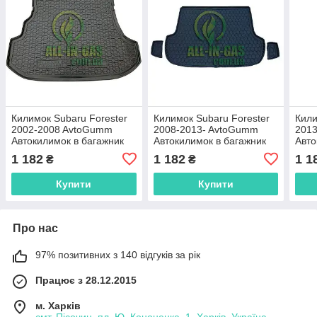
Килимок Subaru Forester
Килимок Subaru Forester
Кили
2002-2008 AvtoGumm
2008-2013- AvtoGumm
201
Автокилимок в багажник
Автокилимок в багажник
Авто
Субару Форестер
Субару Форестер
Суб
1 182
1 182
1 1
₴
₴
Купити
Купити
Про нас
97% позитивних з 140 відгуків за рік
Працює з 28.12.2015
м. Харків
смт. Пісочин, пл. Ю. Кононенка, 1, Харків, Україна