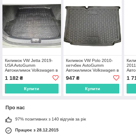
Килимок VW Jetta 2019-
Килимок VW Polo 2010-
Кили
USA AvtoGumm
хетчбек AvtoGumm
201
Автокилимок Volkswagen в
Автокилимок Volkswagen в
Авто
багажник Фольксваген
багажник Фольксваген
Фоль
1 182
947
1 7
₴
₴
Джета
Поло
Купити
Купити
Про нас
97% позитивних з 140 відгуків за рік
Працює з 28.12.2015