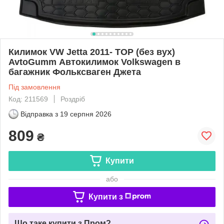
Килимок VW Jetta 2011- TOP (без вух)
AvtoGumm Автокилимок Volkswagen в
багажник Фольксваген Джета
Під замовлення
Код: 211569
Роздріб
Відправка з
19 серпня 2026
809
₴
Купити
або
Купити з
Що таке купити з Пром?