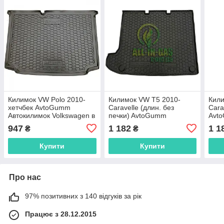
Килимок VW Polo 2010-
Килимок VW T5 2010-
Кили
хетчбек AvtoGumm
Caravelle (длин. без
Cara
Автокилимок Volkswagen в
печки) AvtoGumm
Avt
багажник Фольксваген
Автокилимок Volkswagen в
Volk
947
1 182
1 1
₴
₴
Поло
багажник Фольксваген Т5
Фоль
Купити
Купити
Про нас
97% позитивних з 140 відгуків за рік
Працює з 28.12.2015