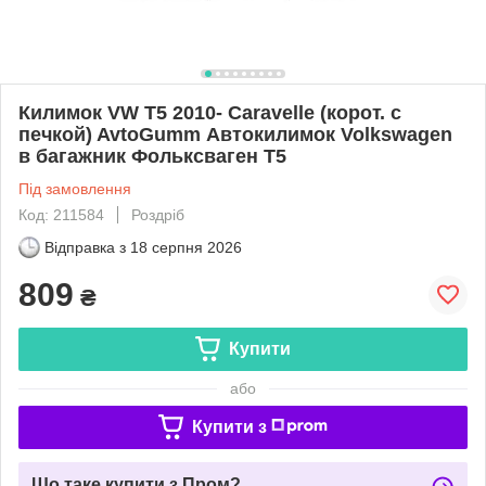
Килимок VW T5 2010- Caravelle (корот. с
печкой) AvtoGumm Автокилимок Volkswagen
в багажник Фольксваген Т5
Під замовлення
Код: 211584
Роздріб
Відправка з
18 серпня 2026
809
₴
Купити
або
Купити з
Що таке купити з Пром?