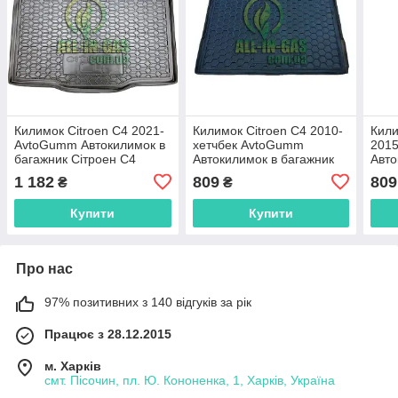
Килимок Citroen C4 2021-
Килимок Citroen C4 2010-
Кили
AvtoGumm Автокилимок в
хетчбек AvtoGumm
201
багажник Сітроен С4
Автокилимок в багажник
Авто
Сітроен С4
Сітр
1 182
809
809
₴
₴
Купити
Купити
Про нас
97% позитивних з 140 відгуків за рік
Працює з 28.12.2015
м. Харків
смт. Пісочин, пл. Ю. Кононенка, 1, Харків, Україна