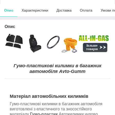
Опис
Характеристики
Доставка
Оплата
Умови п
Опис
Гумо-пластикові килимки в багажник
автомобіля Avto-Gumm
Матеріал автомобільних килимків
Гумо-пластикові килимки в багажник автомобіля
виготовлені з еластичного та зносостійкого
матеріалу
Гумо-пластик
.Автокилимки чудово