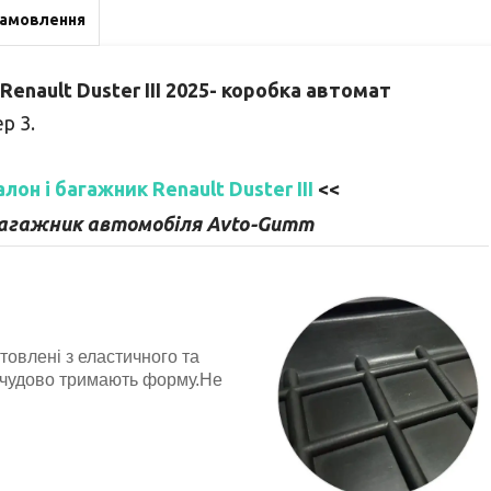
замовлення
enault Duster III 20
25
- коробка автомат
ер 3
.
он і багажник Renault Duster III
<<
багажник автомобіля Avto-Gumm
товлені з еластичного та
 чудово тримають форму.Не