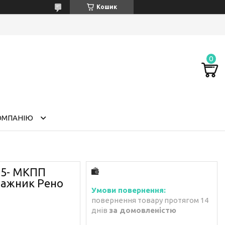
Кошик
ОМПАНІЮ
025- МКПП
гажник Рено
повернення товару протягом 14
днів
за домовленістю