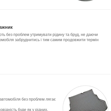
гажник
ть без проблем утримувати рідину та бруд, не даючи
омобіля забруднитись і тим самим продовжити термін
 автомобіля без проблем лягає
відність буде як у рідних.