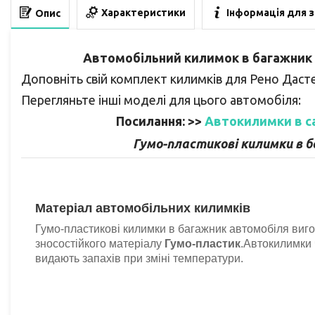
Характеристики
Інформація для 
Опис
Автомобільний килимок
в
багажник R
Доповніть свій комплект килимків
для
Рено Даст
Переглян
ь
те
інші моделі для
цього автомобіля
:
Посилання: >>
Автокилимки в сал
Гумо-пластикові килимки в 
Матеріал автомобільних килимків
Гумо-пластикові килимки в багажник автомобіля виго
зносостійкого матеріалу
Гумо-пластик
.Автокилимки
видають запахів при зміні температури.