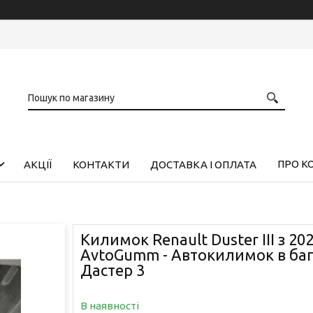
ПРО К
АКЦІЇ
КОНТАКТИ
ДОСТАВКА І ОПЛАТА
Килимок Renault Duster III з 2
AvtoGumm - Автокилимок в ба
Дастер 3
В наявності