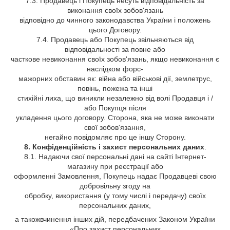
7.3. Продавець і Покупець несуть відповідальність за
виконання своїх зобов'язань
відповідно до чинного законодавства України і положень
цього Договору.
7.4. Продавець або Покупець звільняються від
відповідальності за повне або
часткове невиконання своїх зобов'язань, якщо невиконання є
наслідком форс-
мажорних обставин як: війна або військові дії, землетрус,
повінь, пожежа та інші
стихійні лиха, що виникли незалежно від волі Продавця і /
або Покупця після
укладення цього договору. Сторона, яка не може виконати
свої зобов'язання,
негайно повідомляє про це іншу Сторону.
8. Конфіденційність і захист персональних даних
.
8.1. Надаючи свої персональні дані на сайті Інтернет-
магазину при реєстрації або
оформленні Замовлення, Покупець надає Продавцеві свою
добровільну згоду на
обробку, використання (у тому числі і передачу) своїх
персональних даних,
а такожвчинення інших дій, передбачених Законом України
«Про захист персональних