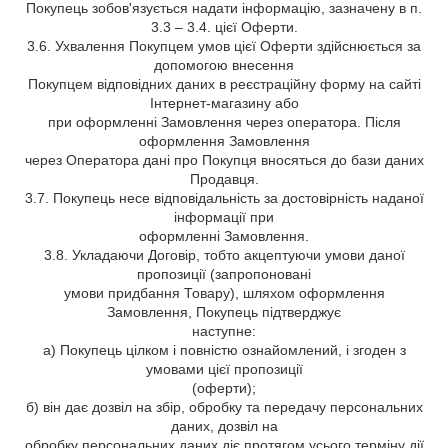
Покупець зобов'язується надати інформацію, зазначену в п.
3.3 – 3.4. цієї Оферти.
3.6. Ухвалення Покупцем умов цієї Оферти здійснюється за
допомогою внесення
Покупцем відповідних даних в реєстраційну форму на сайті
Інтернет-магазину або
при оформленні Замовлення через оператора. Після
оформлення Замовлення
через Оператора дані про Покупця вносяться до бази даних
Продавця.
3.7. Покупець несе відповідальність за достовірність наданої
інформації при
оформленні Замовлення.
3.8. Укладаючи Договір, тобто акцептуючи умови даної
пропозиції (запропоновані
умови придбання Товару), шляхом оформлення
Замовлення, Покупець підтверджує
наступне:
а) Покупець цілком і повністю ознайомлений, і згоден з
умовами цієї пропозиції
(оферти);
б) він дає дозвіл на збір, обробку та передачу персональних
даних, дозвіл на
обробку персональних даних діє протягом усього терміну дії