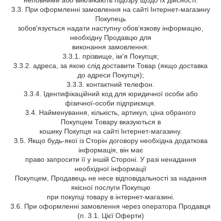
неповними або викликають підозру щодо їх дійсності.
3.3. При оформленні замовлення на сайті Інтернет-магазину
Покупець
зобов'язується надати наступну обов’язкову інформацію,
необхідну Продавцю для
виконання замовлення:
3.3.1. прізвище, ім'я Покупця;
3.3.2. адреса, за якою слід доставити Товар (якщо доставка
до адреси Покупця);
3.3.3. контактний телефон.
3.3.4. Ідентифікаційний код для юридичної особи або
фізичної-особи підприємця.
3.4. Найменування, кількість, артикул, ціна обраного
Покупцем Товару вказуються в
кошику Покупця на сайті Інтернет-магазину.
3.5. Якщо будь-якої із Сторін договору необхідна додаткова
інформація, він має
право запросити її у іншій Стороні. У разі ненадання
необхідної інформації
Покупцем, Продавець не несе відповідальності за надання
якісної послуги Покупцю
при покупці товару в інтернет-магазині.
3.6. При оформленні замовлення через оператора Продавця
(п. 3.1. Цієї Оферти)