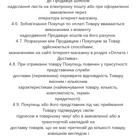
до Продавця шляхом
надіслання листа на електронну пошту або при оформленні
замовлення через
оператора інтернет-магазину.
4.6. Зобов'язання Покупця по оплаті Товару вважаються
виконаними з моменту
надходження Продавцю коштів на його рахунок.
4.7. Розрахунки між Продавцем і Покупцем за Товар
здійснюються способами,
зазначеними на сайті Інтернет-магазину в розділі «Оплата і
Доставка».
4.8. При отриманні товару Покупець повинен у присутності
представника служби
доставки (перевізника) перевірити відповідність Товару
якісним і кількісним
характеристикам (найменування товару, кількість,
комплектність, термін
придатності).
4.9. Покупець або його представник під час приймання
Товару підтверджує своїм
підписом в товарному чеку/ або в замовленні/ або в
транспортній накладній на
доставку товарів, що не має претензій до кількості товару,
зовнішнім виглядом і