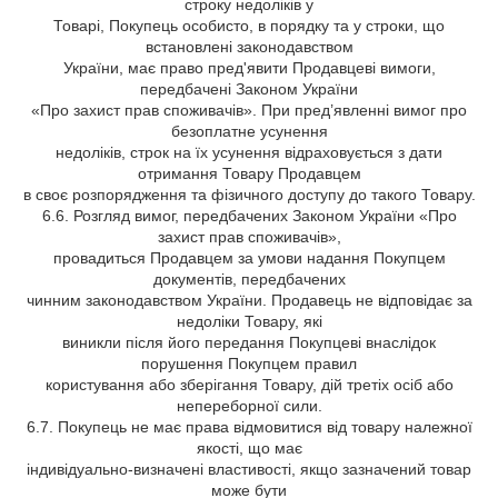
строку недоліків у
Товарі, Покупець особисто, в порядку та у строки, що
встановлені законодавством
України, має право пред'явити Продавцеві вимоги,
передбачені Законом України
«Про захист прав споживачів». При пред’явленні вимог про
безоплатне усунення
недоліків, строк на їх усунення відраховується з дати
отримання Товару Продавцем
в своє розпорядження та фізичного доступу до такого Товару.
6.6. Розгляд вимог, передбачених Законом України «Про
захист прав споживачів»,
провадиться Продавцем за умови надання Покупцем
документів, передбачених
чинним законодавством України. Продавець не відповідає за
недоліки Товару, які
виникли після його передання Покупцеві внаслідок
порушення Покупцем правил
користування або зберігання Товару, дій третіх осіб або
непереборної сили.
6.7. Покупець не має права відмовитися від товару належної
якості, що має
індивідуально-визначені властивості, якщо зазначений товар
може бути