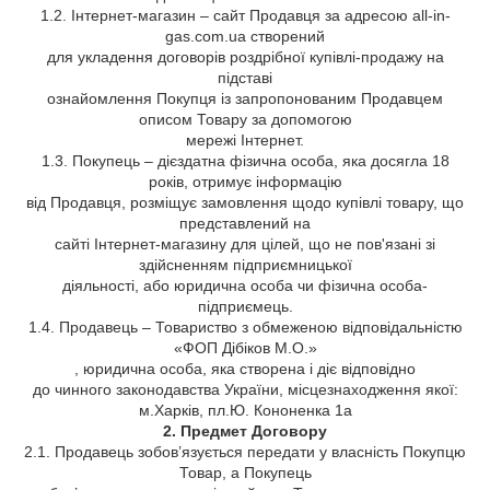
1.2. Інтернет-магазин – сайт Продавця за адресою all-in-
gas.com.ua створений
для укладення договорів роздрібної купівлі-продажу на
підставі
ознайомлення Покупця із запропонованим Продавцем
описом Товару за допомогою
мережі Інтернет.
1.3. Покупець – дієздатна фізична особа, яка досягла 18
років, отримує інформацію
від Продавця, розміщує замовлення щодо купівлі товару, що
представлений на
сайті Інтернет-магазину для цілей, що не пов'язані зі
здійсненням підприємницької
діяльності, або юридична особа чи фізична особа-
підприємець.
1.4. Продавець – Товариство з обмеженою відповідальністю
«ФОП Дібіков М.О.»
, юридична особа, яка створена і діє відповідно
до чинного законодавства України, місцезнаходження якої:
м.Харків, пл.Ю. Кононенка 1а
2. Предмет Договору
2.1. Продавець зобов’язується передати у власність Покупцю
Товар, а Покупець