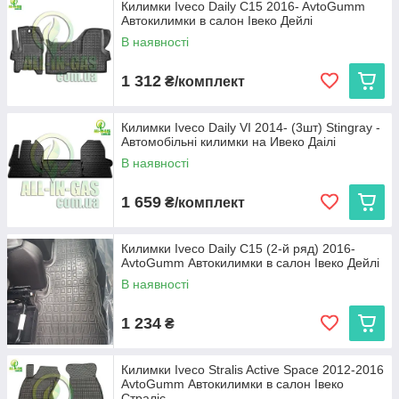
Килимки Iveco Daily C15 2016- AvtoGumm
Автокилимки в салон Івеко Дейлі
В наявності
1 312
₴/комплект
Килимки Iveco Daily VI 2014- (3шт) Stingray -
Автомобільні килимки на Ивеко Даілі
В наявності
1 659
₴/комплект
Килимки Iveco Daily C15 (2-й ряд) 2016-
AvtoGumm Автокилимки в салон Івеко Дейлі
В наявності
1 234
₴
Килимки Iveco Stralis Active Space 2012-2016
AvtoGumm Автокилимки в салон Івеко
Страліс