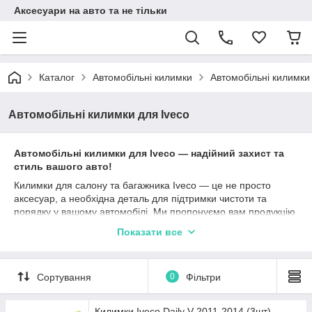
Аксесуари на авто та не тільки
Каталог
Автомобільні килимки
Автомобільні килимки
Автомобільні килимки для Iveco
Автомобільні килимки для Iveco — надійний захист та
стиль вашого авто!
Килимки для салону та багажника Iveco — це не просто
аксесуар, а необхідна деталь для підтримки чистоти та
порядку у вашому автомобілі. Ми пропонуємо вам продукцію
від провідних виробників: Stingray, Avto gumm, Cargumm, яка
Показати все
гарантує високу якість та довговічність.
Кожен килимок створений з урахуванням особливостей
вашого автомобіля та максимально захищає від забруднень,
Сортування
0
Фільтри
вологи та пошкоджень. Матеріали, з яких вони виготовлені —
каучук, поліуретан та гума — забезпечують відмінні
експлуатаційні характеристики. Різні типи бортиків (2,5 см, 4
Килимки Iveco Daily V 2011-2014 (3шт)