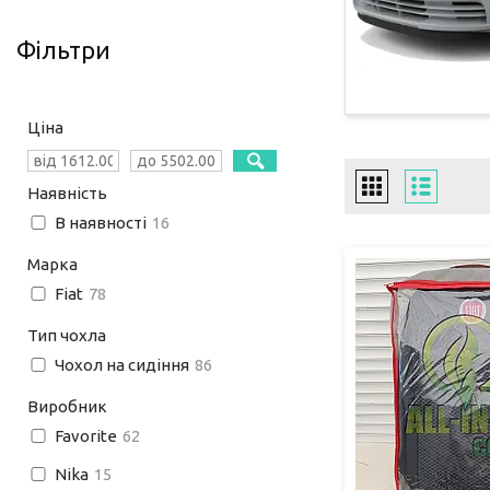
Фільтри
Ціна
Наявність
В наявності
16
Марка
Fiat
78
Тип чохла
Чохол на сидіння
86
Виробник
Favorite
62
Nika
15