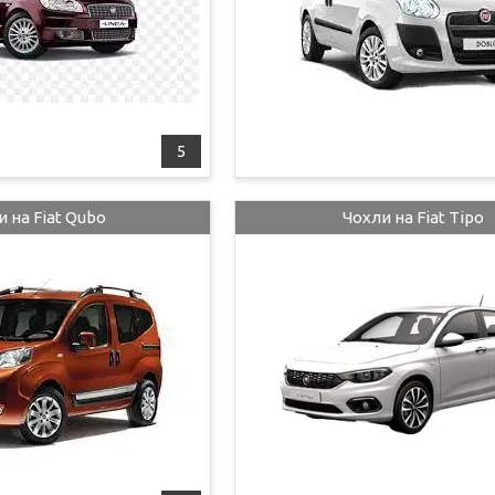
5
 на Fiat Qubo
Чохли на Fiat Tipo