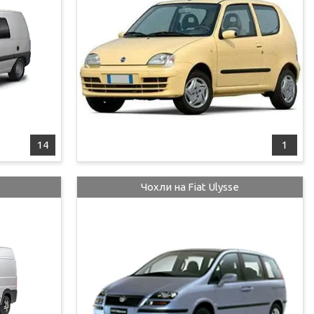
14
1
o
Чохли на Fiat Ulysse