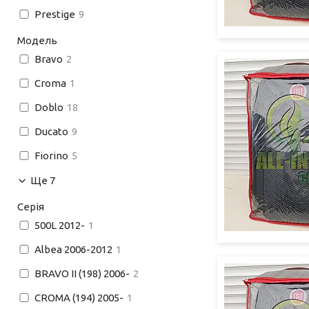
Prestige
9
Модель
Bravo
2
Croma
1
Doblo
18
Ducato
9
Fiorino
5
Ще 7
Серія
500L 2012-
1
Albea 2006-2012
1
BRAVO II (198) 2006-
2
CROMA (194) 2005-
1