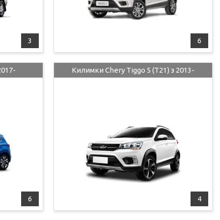
3
6
2017-
Килимки Chery Tiggo 5 (T21) з 2013-
6
4