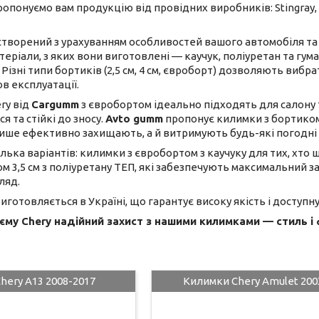
ропонуємо вам продукцію від провідних виробників: Stingray,
творений з урахуванням особливостей вашого автомобіля та 
ріали, з яких вони виготовлені — каучук, поліуретан та гум
Різні типи бортиків (2,5 см, 4 см, євроборт) дозволяють виб
в експлуатації.
ry від
Cargumm
з євробортом ідеально підходять для салону т
 та стійкі до зносу.
Avto gumm
пропонує килимки з бортиком 2
лише ефективно захищають, а й витримують будь-які погодні
лька варіантів: килимки з євробортом з каучуку для тих, хто ш
 3,5 см з поліуретану ТЕП, які забезпечують максимальний з
ляд.
готовляється в Україні, що гарантує високу якість і доступну 
му Chery надійний захист з нашими килимками — стиль і 
hery A13 2008-2017
Килимки Chery Amulet 200