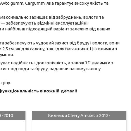
 Avto gumm, Cargumm, яка гарантує високу якість та
максимально захищає від забруднень, вологи та
а — забезпечують відмінні експлуатаційні
рати найбільш підходящий варіант залежно від ваших
а забезпечують чудовий захист від бруду і вологи, вони
,5 см, як для салону, так і для багажника. Ці килимки з
 умови.
укає надійність і довговічність, а також 3D килимки з
ахист від води та бруду, надаючи вашому салону
ціну.
функціональність в кожній деталі!
3-2010
Килимки Chery Amulet з 2012-