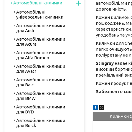
Автомобільні килимки
автомобілі. Ми п
довговічність.
Автомобільні
універсальні килимки
Кожен килимок с
пошкоджень. Мате
Автомобільні килимки
характеристики. 
для Audi
уподобань та умо
Автомобільні килимки
Килимки для Che
для Acura
легко очищуються
Автомобільні килимки
поліуретану не 
для Alfa Romeo
Stingray
надає кі
Автомобільні килимки
високим бортиком
для Avatr
преміальний виг
Автомобільні килимки
Кожен продукт ви
для Baic
Забезпечте своє
Автомобільні килимки
для BMW
Автомобільні килимки
для BYD
Килимки C
Автомобільні килимки
для Buick