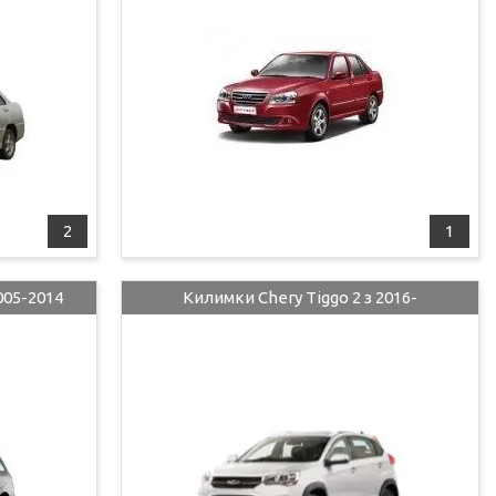
2
1
005-2014
Килимки Chery Tiggo 2 з 2016-