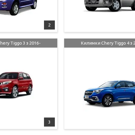
2
ery Tiggo 3 з 2016-
Килимки Chery Tiggo 4 з 
3