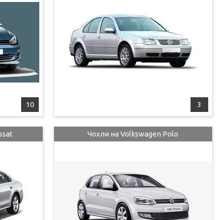
10
3
ssat
Чохли на Volkswagen Polo