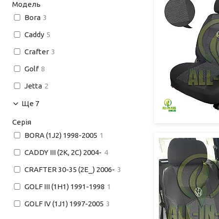
Модель
Bora
3
Caddy
5
Crafter
3
Golf
8
Jetta
2
Ще 7
Серія
BORA (1J2) 1998-2005
1
CADDY III (2K, 2C) 2004-
4
CRAFTER 30-35 (2E_) 2006-
3
GOLF III (1H1) 1991-1998
1
GOLF IV (1J1) 1997-2005
3