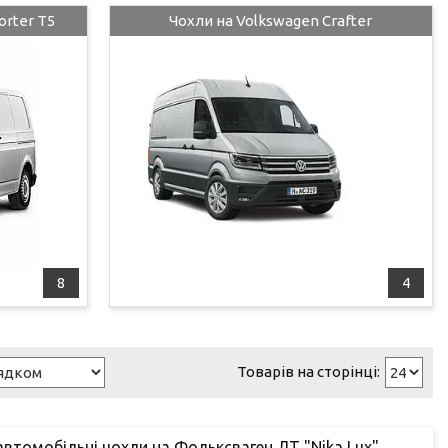
orter T5
Чохли на Volkswagen Crafter
8
4
 автомобільні чохли на Фольксваген ЛТ "Nika Lux"