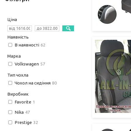
Ціна
Наявність
В наявності
62
Марка
Volkswagen
57
Тип чохла
Чохол на сидіння
80
Виробник
Favorite
1
Nika
47
Prestige
32