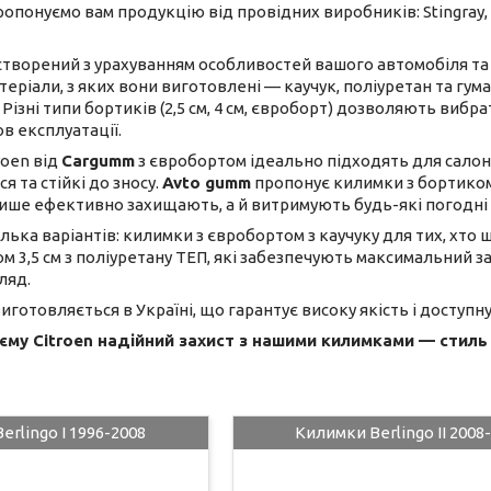
ропонуємо вам продукцію від провідних виробників: Stingray,
творений з урахуванням особливостей вашого автомобіля та 
ріали, з яких вони виготовлені — каучук, поліуретан та гум
Різні типи бортиків (2,5 см, 4 см, євроборт) дозволяють виб
в експлуатації.
roen від
Cargumm
з євробортом ідеально підходять для салону
 та стійкі до зносу.
Avto gumm
пропонує килимки з бортиком 2
лише ефективно захищають, а й витримують будь-які погодні
лька варіантів: килимки з євробортом з каучуку для тих, хто ш
 3,5 см з поліуретану ТЕП, які забезпечують максимальний з
ляд.
готовляється в Україні, що гарантує високу якість і доступну 
му Citroen надійний захист з нашими килимками — стиль і
rlingo I 1996-2008
Килимки Berlingo II 2008