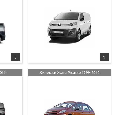
3
1
016-
Килимки Xsara Picasso 1999-2012