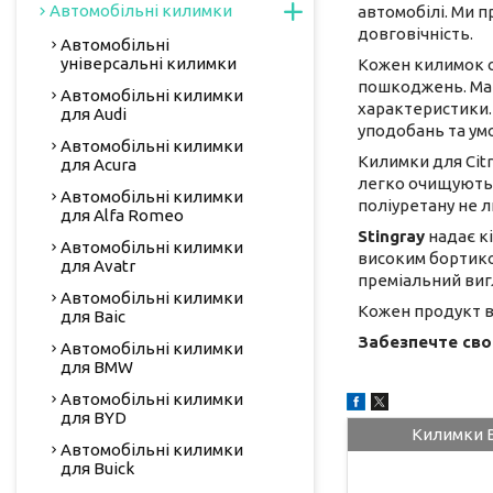
Автомобільні килимки
автомобілі. Ми п
довговічність.
Автомобільні
універсальні килимки
Кожен килимок с
пошкоджень. Мате
Автомобільні килимки
характеристики. 
для Audi
уподобань та умо
Автомобільні килимки
Килимки для Cit
для Acura
легко очищуються
Автомобільні килимки
поліуретану не 
для Alfa Romeo
Stingray
надає кі
Автомобільні килимки
високим бортиком
для Avatr
преміальний виг
Автомобільні килимки
Кожен продукт ви
для Baic
Забезпечте своє
Автомобільні килимки
для BMW
Автомобільні килимки
для BYD
Килимки Be
Автомобільні килимки
для Buick