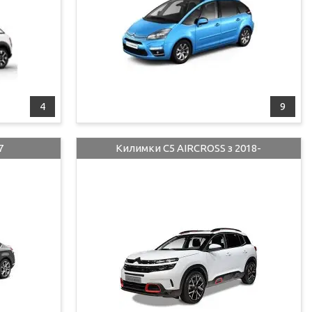
4
9
7
Килимки C5 AIRCROSS з 2018-