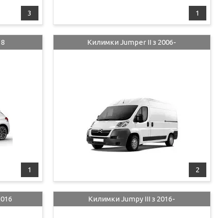
3
1
18
Килимки Jumper II з 2006-
1
2
2016
Килимки Jumpy III з 2016-