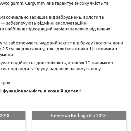
 Avto gumm, Cargumm, яка гарантує високу якість та
максимально захищає від забруднень, вологи та
а — забезпечують відмінні експлуатаційні
рати найбільш підходящий варіант залежно від ваших
 та забезпечують чудовий захист від бруду і вологи, вони
,5 см, як для салону, так і для багажника. Ці килимки з
 умови.
укає надійність і довговічність, а також 3D килимки з
ахист від води та бруду, надаючи вашому салону
ціну.
 функціональність в кожній деталі!
-2018
Килимки Berlingo III з 2018-