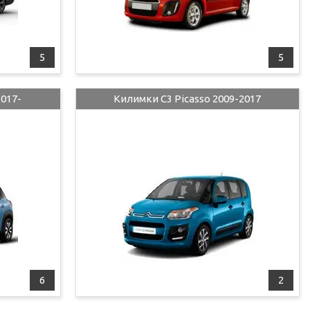
5
5
017-
Килимки C3 Picasso 2009-2017
6
2