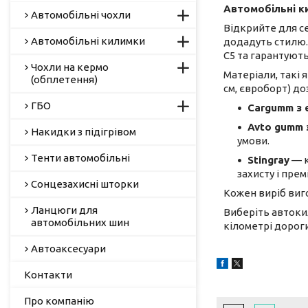
Автомобільні к
Автомобільні чохли
Відкрийте для се
Автомобільні килимки
додадуть стилю. 
С5 та гарантуют
Чохли на кермо
Матеріали, такі я
(обплетення)
см, євроборт) д
ГБО
Cargumm з
Avto gumm 
Накидки з підігрівом
умови.
Тенти автомобільні
Stingray
— к
захисту і пре
Сонцезахисні шторки
Кожен виріб виго
Ланцюги для
Виберіть автоки
автомобільних шин
кілометрі дороги
Автоаксесуари
Контакти
Про компанію