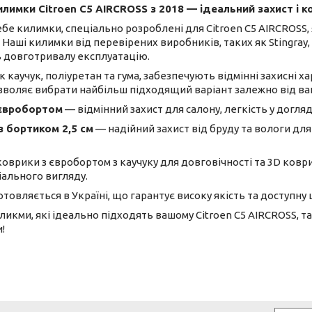
илимки
Citroen
C5 AIRCROSS
з
2018
—
і
деальний захист і 
бе килимки, спеціально розроблені для Citroen C5 AIRCROSS,
Наші килимки від перевірених виробників, таких як Stingray
ь довготривалу експлуатацію.
к каучук, поліуретан та гума, забезпечують відмінні захисні ха
озволяє вибрати найбільш підходящий варіант залежно від ва
 євробортом
— відмінний захист для салону, легкість у догляд
з бортиком 2,5 см
— надійний захист від бруду та вологи для
оврики з євробортом з каучуку для довговічності та 3D ковр
міального вигляду.
товляється в Україні, що гарантує високу якість та доступну ц
ликми, які ідеально підходять вашому Citroen C5 AIRCROSS, 
!