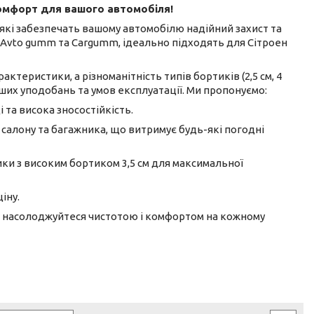
комфорт для вашого автомобіля!
 які забезпечать вашому автомобілю надійний захист та
, Avto gumm та Cargumm, ідеально підходять для Сітроен
рактеристики, а різноманітність типів бортиків (2,5 см, 4
ших уподобань та умов експлуатації. Ми пропонуємо:
і та висока зносостійкість.
 салону та багажника, що витримує будь-які погодні
ики з високим бортиком 3,5 см для максимальної
іну.
та насолоджуйтеся чистотою і комфортом на кожному