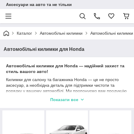
Аксесуари на авто та не тільки
Каталог
Автомобільні килимки
Автомобільні килимки
Автомобільні килимки для Honda
Автомобільні килимки для Honda — надійний захист та
стиль вашого авто!
Килимки для салону та багажника Honda — це не просто
аксесуар, а необхідна деталь для підтримки чистоти та
порядку у вашому автомобілі. Ми пропонуємо вам продукцію
від провідних виробників: Stingray, Avto gumm, Cargumm, яка
Показати все
гарантує високу якість та довговічність.
Кожен килимок створений з урахуванням особливостей
вашого автомобіля та максимально захищає від забруднень,
вологи та пошкоджень. Матеріали, з яких вони виготовлені —
каучук, поліуретан та гума — забезпечують відмінні
експлуатаційні характеристики. Різні типи бортиків (2,5 см, 4