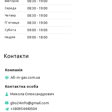
Вівторок
08:30
19:00
Середа
08:30
19:00
Четвер
08:30
19:00
Пʼятниця
08:30
19:00
Субота
09:00
19:00
Неділя
09:00
18:00
Контакти
All-in-gas.com.ua
Микола Олександрович
gbo24info@gmail.com
+380954440504