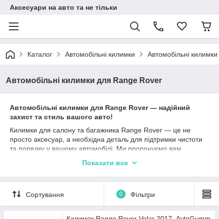
Аксесуари на авто та не тільки
Каталог
Автомобільні килимки
Автомобільні килимки
Автомобільні килимки для Range Rover
Автомобільні килимки для Range Rover — надійний
захист та стиль вашого авто!
Килимки для салону та багажника Range Rover — це не
просто аксесуар, а необхідна деталь для підтримки чистоти
та порядку у вашому автомобілі. Ми пропонуємо вам
продукцію від провідних виробників: Stingray, Avto gumm,
Показати все
Cargumm, яка гарантує високу якість та довговічність.
Кожен килимок створений з урахуванням особливостей
вашого автомобіля та максимально захищає від забруднень,
Сортування
0
Фільтри
вологи та пошкоджень. Матеріали, з яких вони виготовлені —
каучук, поліуретан та гума — забезпечують відмінні
експлуатаційні характеристики. Різні типи бортиків (2,5 см, 4
Килимок Range Rover Velar 2017- AvtoGumm