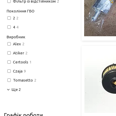
Фільтр із відстійником
2
Покоління ГБО
2
2
4
4
Виробник
Alex
2
Atiker
2
Certools
1
Czaja
9
Tomasetto
2
Ще 2
Графік роботи