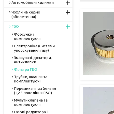
Автомобільні килимки
Чохли на кермо
(обплетення)
ГБО
Форсунки і
комплектуючі
Електроніка (Системи
упорскування газу)
Змішувачі, дозатори,
антихлопки
Фільтра ГБО
Трубки, шланги та
комплектуючі
Перемикачі газ бензин
(1,2,3 покоління ГБО)
Мультиклапана та
комплектуючі
Газові редуктора і