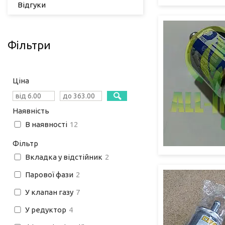
Відгуки
Фільтри
Ціна
Наявність
В наявності
12
Фільтр
Вкладка у відстійник
2
Парової фази
2
У клапан газу
7
У редуктор
4