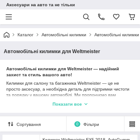
Аксесуари на авто та не тільки
Каталог
Автомобільні килимки
Автомобільні килимки 
Автомобільні килимки для Weltmeister
Автомобільні килимки для Weltmeister — надійний
захист та стиль вашого авто!
Килимки для салону та багажника Weltmeister — це не
просто аксесуар, а необхідна деталь для підтримки чистоти
та порядку у вашому автомобілі. Ми пропонуємо вам
продукцію від провідних виробників: Stingray, Avto gumm,
Показати все
Cargumm, яка гарантує високу якість та довговічність.
Кожен килимок створений з урахуванням особливостей
вашого автомобіля та максимально захищає від забруднень,
Сортування
0
Фільтри
вологи та пошкоджень. Матеріали, з яких вони виготовлені —
каучук, поліуретан та гума — забезпечують відмінні
експлуатаційні характеристики. Різні типи бортиків (2,5 см, 4
Килимок Weltmeister EX5 2018- AvtoGumm