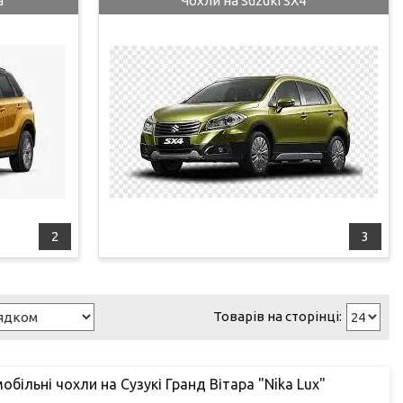
a
Чохли на Suzuki SX4
2
3
обільні чохли на Сузукі Гранд Вітара "Nika Lux"