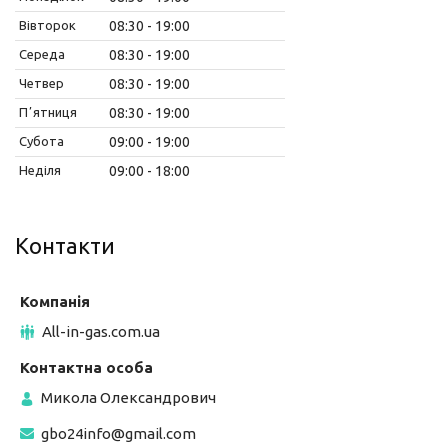
Вівторок
08:30
19:00
Середа
08:30
19:00
Четвер
08:30
19:00
Пʼятниця
08:30
19:00
Субота
09:00
19:00
Неділя
09:00
18:00
Контакти
All-in-gas.com.ua
Микола Олександрович
gbo24info@gmail.com