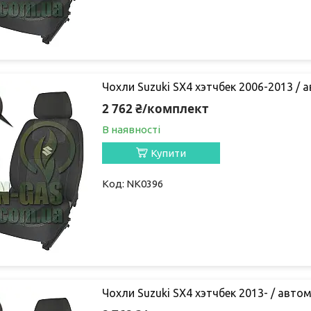
Чохли Suzuki SX4 хэтчбек 2006-2013 / а
2 762 ₴/комплект
В наявності
Купити
NK0396
Чохли Suzuki SX4 хэтчбек 2013- / автом