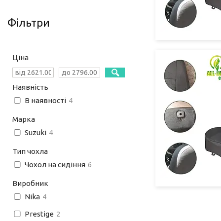
Фільтри
Ціна
Наявність
В наявності
4
Марка
Suzuki
4
Тип чохла
Чохол на сидіння
6
Виробник
Nika
4
Prestige
2