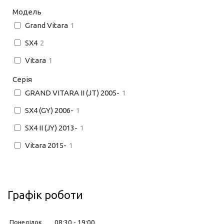
Модель
Grand Vitara
1
SX4
2
Vitara
1
Серія
GRAND VITARA II (JT) 2005-
1
SX4 (GY) 2006-
1
SX4 II (JY) 2013-
1
Vitara 2015-
1
Графік роботи
Понеділок
08:30
19:00