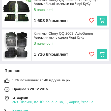
Автомобільні килимки на Чері КуКу
експлуатації. Ми пропонуємо:
В наявності
Cargumm з євробортом
— відмінний захист для
салону, легкість у догляді та висока зносостійкість.
1 603
₴/комплект
Avto gumm з бортиком 2,5 см
— надійний захист
від бруду та вологи для салону та багажника, що
витримує будь-які погодні умови.
Килимки Chery QQ 2003- AvtoGumm
Автокилимки в салон Чері КуКу
Stingray
— коврики з євробортом з каучуку для
довговічності та 3D коврики з високим бортиком 3,5 см
В наявності
для максимальної захисту і преміального вигляду.
1 716
₴/комплект
Кожен виріб виготовляється в Україні, що гарантує високу
якість та доступну ціну.
Виберіть автокиликми, які ідеально підходять вашому Chery
QQ, та насолоджуйтеся чистотою і комфортом на кожному
Про нас
кілометрі дороги!
97% позитивних з 140 відгуків за рік
Працює з 28.12.2015
м. Харків
смт. Пісочин, пл. Ю. Кононенка, 1, Харків, Україна
Контакти