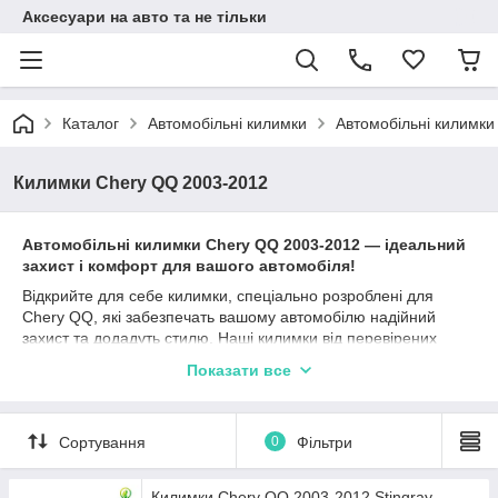
Аксесуари на авто та не тільки
Каталог
Автомобільні килимки
Автомобільні килимки
Килимки Chery QQ 2003-2012
Автомобільні к
илимки
Chery
QQ
2003-2012
— ідеальний
захист і комфорт для вашого автомобіля!
Відкрийте для себе килимки, спеціально розроблені для
Chery QQ, які забезпечать вашому автомобілю надійний
захист та додадуть стилю. Наші килимки від перевірених
виробників, таких як Stingray, Avto gumm та Cargumm,
Показати все
ідеально підходять для Чері КуКу та гарантують довготривалу
експлуатацію.
Матеріали, такі як каучук, поліуретан та гума, забезпечують
Сортування
0
Фільтри
відмінні захисні характеристики, а різноманітність типів
бортиків (2,5 см, 4 см, євроборт) дозволяє вибрати найбільш
підходящий варіант залежно від ваших уподобань та умов
Килимки Chery QQ 2003-2012 Stingray -