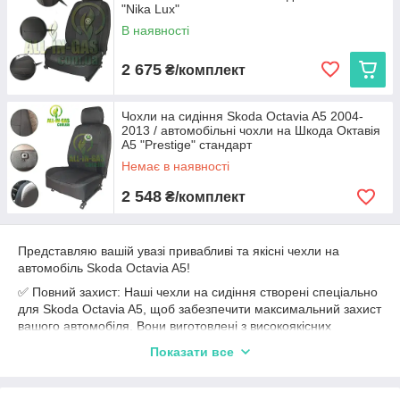
"Nika Lux"
В наявності
2 675
₴/комплект
Чохли на сидіння Skoda Octavia A5 2004-
2013 / автомобільні чохли на Шкода Октавія
А5 "Prestige" стандарт
Немає в наявності
2 548
₴/комплект
Представляю вашій увазі привабливі та якісні чехли на
автомобіль Skoda Octavia A5!
✅ Повний захист: Наші чехли на сидіння створені спеціально
для Skoda Octavia A5, щоб забезпечити максимальний захист
вашого автомобіля. Вони виготовлені з високоякісних
матеріалів, які дозволять зберегти сидіння від подряпин,
Показати все
плям та зносу.
✅ Ідеальна посадка: Наші чехли мають точну посадку на