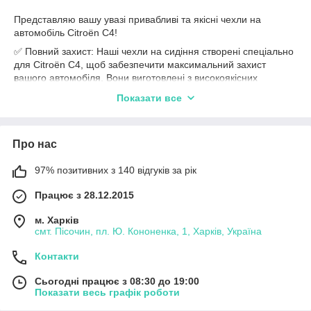
Представляю вашу увазі привабливі та якісні чехли на
автомобіль Citroën C4!
✅ Повний захист: Наші чехли на сидіння створені спеціально
для Citroën C4, щоб забезпечити максимальний захист
вашого автомобіля. Вони виготовлені з високоякісних
матеріалів, які дозволять зберегти сидіння від подряпин,
Показати все
плям та зносу.
✅ Ідеальна посадка: Наші чехли мають точну посадку на
сидіння Citroën C4, забезпечуючи простоту установки та
Про нас
підгонку без будь-яких проблем. Вони добре фіксуються і не
зсуваються під час поїздок.
97% позитивних з 140 відгуків за рік
✅ Стильний дизайн: Наші чехли не тільки забезпечують
захист, але й додають стиль та елегантність вашому
Працює з 28.12.2015
автомобілю. Ви можете обрати з різноманіття кольорів і
м. Харків
дизайнів, щоб підібрати оптимальний варіант, який відповідає
смт. Пісочин, пл. Ю. Кононенка, 1, Харків, Україна
вашому смаку та інтер'єру автомобіля.
✅ Висока якість: Ми пропонуємо тільки чехли, які виготовлені
Контакти
зі знанням справи та з використанням найкращих матеріалів.
Вони мають високу міцність і стійкість до зношування, щоб ви
Сьогодні працює з 08:30 до 19:00
могли насолоджуватися ними протягом тривалого часу.
Показати весь графік роботи