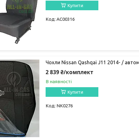
Купити
AC00316
Чохли Nissan Qashqai J11 2014- / автом
2 839 ₴/комплект
В наявності
Купити
NK0276