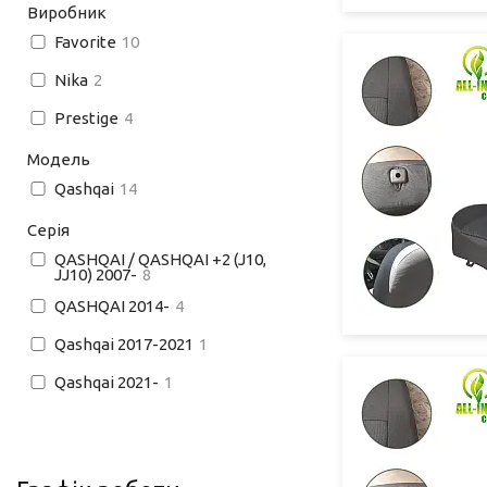
Виробник
Favorite
10
Nika
2
Prestige
4
Модель
Qashqai
14
Серія
QASHQAI / QASHQAI +2 (J10,
JJ10) 2007-
8
QASHQAI 2014-
4
Qashqai 2017-2021
1
Qashqai 2021-
1