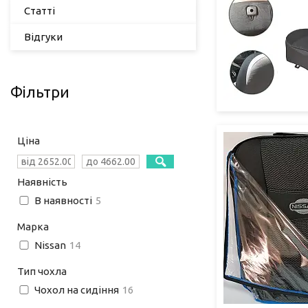
Статті
Відгуки
Фільтри
Ціна
Наявність
В наявності
5
Марка
Nissan
14
Тип чохла
Чохол на сидіння
16