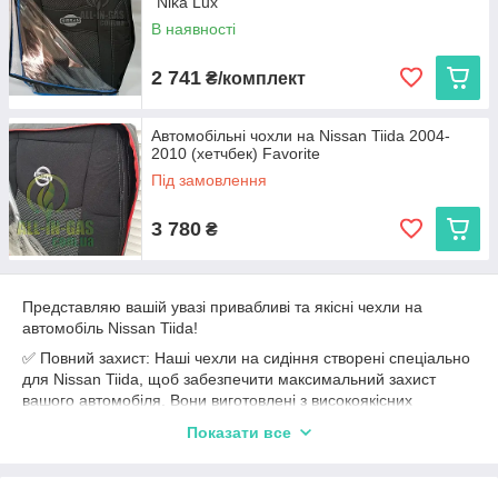
"Nika Lux"
В наявності
2 741
₴/комплект
Автомобільні чохли на Nissan Tiida 2004-
2010 (хетчбек) Favorite
Під замовлення
3 780
₴
Представляю вашій увазі привабливі та якісні чехли на
автомобіль Nissan Tiida!
✅ Повний захист: Наші чехли на сидіння створені спеціально
для Nissan Tiida, щоб забезпечити максимальний захист
вашого автомобіля. Вони виготовлені з високоякісних
матеріалів, які дозволять зберегти сидіння від подряпин,
Показати все
плям та зносу.
✅ Ідеальна посадка: Наші чехли мають точну посадку на
сидіння Nissan Tiida, забезпечуючи простоту установки та