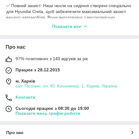
✅ Повний захист: Наші чехли на сидіння створені спеціально
для Hyundai Creta, щоб забезпечити максимальний захист
вашого автомобіля. Вони виготовлені з високоякісних
матеріалів, які дозволять зберегти сидіння від подряпин,
Показати все
плям та зносу.
✅ Ідеальна посадка: Наші чехли мають точну посадку на
сидіння Hyundai Creta, забезпечуючи простоту установки та
Про нас
підгонку без будь-яких проблем. Вони добре фіксуються і не
зсуваються під час поїздок.
97% позитивних з 140 відгуків за рік
✅ Стильний дизайн: Наші чехли не тільки забезпечують
захист, але й додають стиль та елегантність вашому
Працює з 28.12.2015
автомобілю. Ви можете обрати з різноманіття кольорів і
м. Харків
дизайнів, щоб підібрати оптимальний варіант, який відповідає
смт. Пісочин, пл. Ю. Кононенка, 1, Харків, Україна
вашому смаку та інтер'єру автомобіля.
✅ Висока якість: Ми пропонуємо тільки чехли, які виготовлені
Контакти
зі знанням справи та з використанням найкращих матеріалів.
Вони мають високу міцність і стійкість до зношування, щоб ви
Сьогодні працює з 08:30 до 19:00
могли насолоджуватися ними протягом тривалого часу.
Показати весь графік роботи
🛒 Купіть чехли на свій Hyundai Creta прямо зараз! Збережіть
свої сидіння в ідеальному стані та надайте своєму
Про нас
автомобілю неповторний вигляд. Замовлення можна зробити