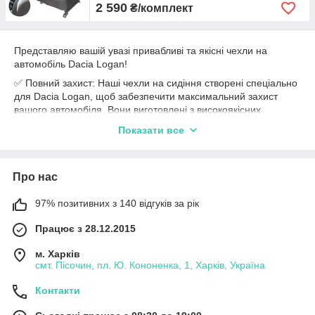
2 590
₴/комплект
Представляю вашій увазі привабливі та якісні чехли на
автомобіль Dacia Logan!
✅ Повний захист: Наші чехли на сидіння створені спеціально
для Dacia Logan, щоб забезпечити максимальний захист
вашого автомобіля. Вони виготовлені з високоякісних
матеріалів, які дозволять зберегти сидіння від подряпин,
Показати все
плям та зносу.
✅ Ідеальна посадка: Наші чехли мають точну посадку на
сидіння Dacia Logan, забезпечуючи простоту установки та
Про нас
підгонку без будь-яких проблем. Вони добре фіксуються і не
зсуваються під час поїздок.
97% позитивних з 140 відгуків за рік
✅ Стильний дизайн: Наші чехли не тільки забезпечують
захист, але й додають стиль та елегантність вашому
Працює з 28.12.2015
автомобілю. Ви можете обрати з різноманіття кольорів і
м. Харків
дизайнів, щоб підібрати оптимальний варіант, який відповідає
смт. Пісочин, пл. Ю. Кононенка, 1, Харків, Україна
вашому смаку та інтер'єру автомобіля.
✅ Висока якість: Ми пропонуємо тільки чехли, які виготовлені
Контакти
зі знанням справи та з використанням найкращих матеріалів.
Вони мають високу міцність і стійкість до зношування, щоб ви