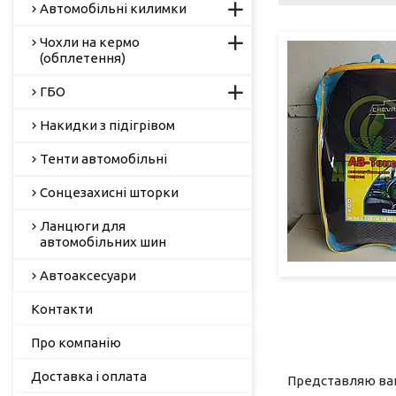
Автомобільні килимки
Чохли на кермо
(обплетення)
ГБО
Накидки з підігрівом
Тенти автомобільні
Сонцезахисні шторки
Ланцюги для
автомобільних шин
Автоаксесуари
Контакти
Про компанію
Доставка і оплата
Представляю ваші