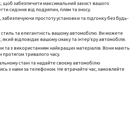
olt, щоб забезпечити максимальний захист вашого
гти сидіння від подряпин, плям та зносу.
t, забезпечуючи простоту установки та підгонку без будь-
ь стиль та елегантність вашому автомобілю. Ви можете
, який відповідає вашому смаку та інтер'єру автомобіля.
ави та з використанням найкращих матеріалів. Вони мають
и протягом тривалого часу.
ідеальному стані та надайте своєму автомобілю
сь з нами за телефоном. Не втрачайте час, замовляйте