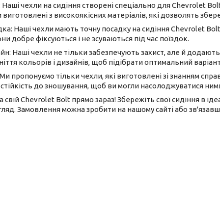
 Наші чехли на сидіння створені спеціально для Chevrolet B
 виготовлені з високоякісних матеріалів, які дозволять збере
ка: Наші чехли мають точну посадку на сидіння Chevrolet Bol
ни добре фіксуються і не зсуваються під час поїздок.
йн: Наші чехли не тільки забезпечують захист, але й додают
ніття кольорів і дизайнів, щоб підібрати оптимальний варіант
 Ми пропонуємо тільки чехли, які виготовлені зі знанням спр
і стійкість до зношування, щоб ви могли насолоджуватися ним
на свій Chevrolet Bolt прямо зараз! Збережіть свої сидіння в 
ляд. Замовлення можна зробити на нашому сайті або зв'язавши