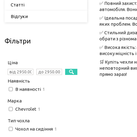
✅ Повний захист:
Статті
автомобіля. Вони
Відгуки
✅ Ідеальна посад
яких проблем. Во
✅ Стильний диза
обрати з різнома
Фільтри
✅ Висока якість:
високу міцність 
🛒 Купіть чехли 
Ціна
неповторний виг
прямо зараз!
Наявність
В наявності
1
Марка
Chevrolet
1
Тип чохла
Чохол на сидіння
1