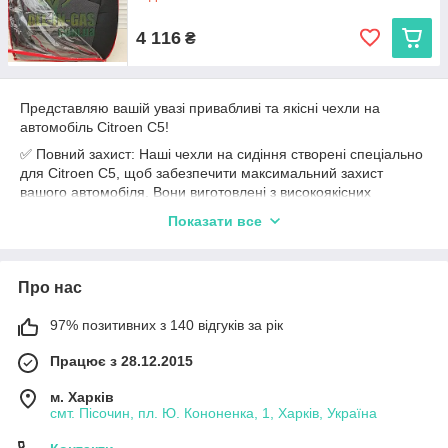
4 116
₴
Представляю вашій увазі привабливі та якісні чехли на
автомобіль Citroen C5!
✅ Повний захист: Наші чехли на сидіння створені спеціально
для Citroen C5, щоб забезпечити максимальний захист
вашого автомобіля. Вони виготовлені з високоякісних
матеріалів, які дозволять зберегти сидіння від подряпин,
Показати все
плям та зносу.
✅ Ідеальна посадка: Наші чехли мають точну посадку на
сидіння Citroen C5, забезпечуючи простоту установки та
Про нас
підгонку без будь-яких проблем. Вони добре фіксуються і не
зсуваються під час поїздок.
97% позитивних з 140 відгуків за рік
✅ Стильний дизайн: Наші чехли не тільки забезпечують
захист, але й додають стиль та елегантність вашому
Працює з 28.12.2015
автомобілю. Ви можете обрати з різноманіття кольорів і
м. Харків
дизайнів, щоб підібрати оптимальний варіант, який відповідає
смт. Пісочин, пл. Ю. Кононенка, 1, Харків, Україна
вашому смаку та інтер'єру автомобіля.
✅ Висока якість: Ми пропонуємо тільки чехли, які виготовлені