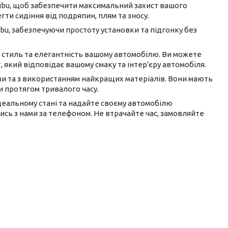
alibu, щоб забезпечити максимальний захист вашого
гти сидіння від подряпин, плям та зносу.
ibu, забезпечуючи простоту установки та підгонку без
ь стиль та елегантність вашому автомобілю. Ви можете
, який відповідає вашому смаку та інтер'єру автомобіля.
ави та з використанням найкращих матеріалів. Вони мають
и протягом тривалого часу.
в ідеальному стані та надайте своєму автомобілю
сь з нами за телефоном. Не втрачайте час, замовляйте