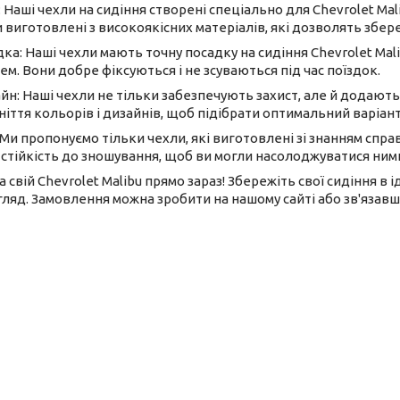
 Наші чехли на сидіння створені спеціально для Chevrolet M
 виготовлені з високоякісних матеріалів, які дозволять збере
ка: Наші чехли мають точну посадку на сидіння Chevrolet Mal
м. Вони добре фіксуються і не зсуваються під час поїздок.
йн: Наші чехли не тільки забезпечують захист, але й додают
ніття кольорів і дизайнів, щоб підібрати оптимальний варіант
 Ми пропонуємо тільки чехли, які виготовлені зі знанням спр
і стійкість до зношування, щоб ви могли насолоджуватися ним
на свій Chevrolet Malibu прямо зараз! Збережіть свої сидіння 
ляд. Замовлення можна зробити на нашому сайті або зв'язавши