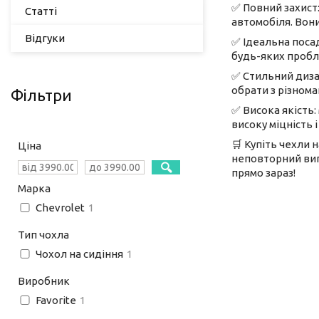
✅ Повний захист:
Статті
автомобіля. Вони
Відгуки
✅ Ідеальна посад
будь-яких пробле
✅ Стильний диза
обрати з різнома
Фільтри
✅ Висока якість:
високу міцність 
🛒 Купіть чехли 
Ціна
неповторний виг
прямо зараз!
Марка
Chevrolet
1
Тип чохла
Чохол на сидіння
1
Виробник
Favorite
1