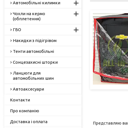
Автомобільні килимки
Чохли на кермо
(обплетення)
ГБО
Накидки з підігрівом
Тенти автомобільні
Сонцезахисні шторки
Ланцюги для
автомобільних шин
Автоаксесуари
Контакти
Про компанію
Доставка і оплата
Представляю ваші