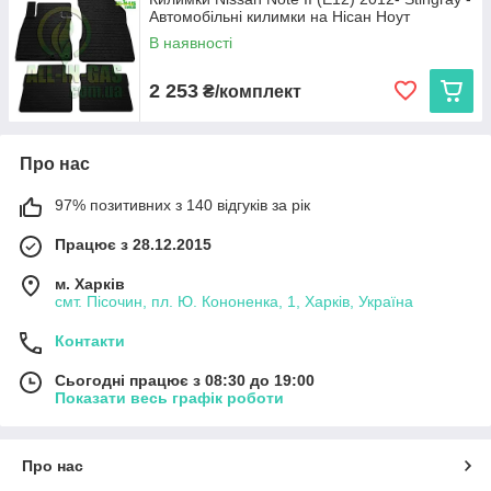
Автомобільні килимки на Нісан Ноут
експлуатації. Ми пропонуємо:
В наявності
Cargumm з євробортом
— відмінний захист для
салону, легкість у догляді та висока зносостійкість.
2 253
₴/комплект
Avto gumm з бортиком 2,5 см
— надійний захист
від бруду та вологи для салону та багажника, що
витримує будь-які погодні умови.
Про нас
Stingray
— коврики з євробортом з каучуку для
довговічності та 3D коврики з високим бортиком 3,5 см
97% позитивних з 140 відгуків за рік
для максимальної захисту і преміального вигляду.
Кожен виріб виготовляється в Україні, що гарантує високу
Працює з 28.12.2015
якість та доступну ціну.
м. Харків
Виберіть автокиликми, які ідеально підходять вашому Nissan
смт. Пісочин, пл. Ю. Кононенка, 1, Харків, Україна
Note II (E12), та насолоджуйтеся чистотою і комфортом на
кожному кілометрі дороги!
Контакти
Сьогодні працює з 08:30 до 19:00
Показати весь графік роботи
Про нас