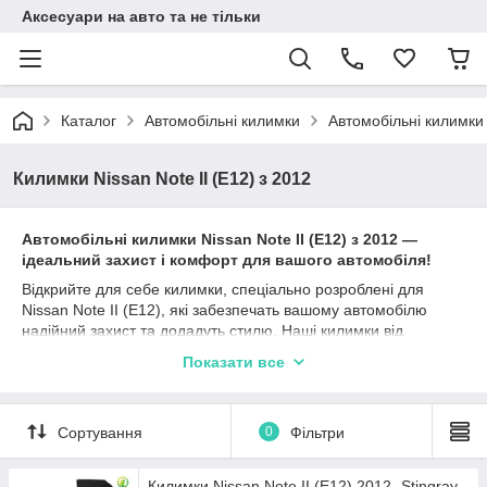
Аксесуари на авто та не тільки
Каталог
Автомобільні килимки
Автомобільні килимки
Килимки Nissan Note II (E12) з 2012
Автомобільні к
илимки
Nissan Note II (E12)
з
2012
—
ідеальний захист і комфорт для вашого автомобіля!
Відкрийте для себе килимки, спеціально розроблені для
Nissan Note II (E12), які забезпечать вашому автомобілю
надійний захист та додадуть стилю. Наші килимки від
перевірених виробників, таких як Stingray, Avto gumm та
Показати все
Cargumm, ідеально підходять для Ніссан Ноут та гарантують
довготривалу експлуатацію.
Матеріали, такі як каучук, поліуретан та гума, забезпечують
Сортування
0
Фільтри
відмінні захисні характеристики, а різноманітність типів
бортиків (2,5 см, 4 см, євроборт) дозволяє вибрати найбільш
підходящий варіант залежно від ваших уподобань та умов
Килимки Nissan Note II (E12) 2012- Stingray -