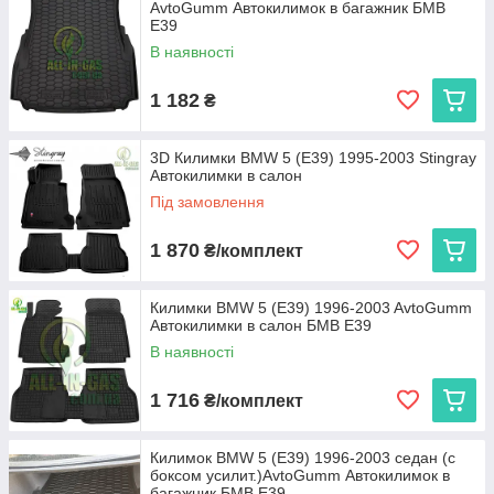
AvtoGumm Автокилимок в багажник БМВ
Е39
В наявності
1 182
₴
3D Килимки BMW 5 (E39) 1995-2003 Stingray
Автокилимки в салон
Під замовлення
1 870
₴/комплект
Килимки BMW 5 (E39) 1996-2003 AvtoGumm
Автокилимки в салон БМВ Е39
В наявності
1 716
₴/комплект
Килимок BMW 5 (E39) 1996-2003 седан (с
боксом усилит.)AvtoGumm Автокилимок в
багажник БМВ Е39