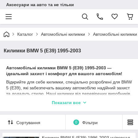
Аксесуари на авто та не тільки
Каталог
Автомобільні килимки
Автомобільні килимк
Килимки BMW 5 (E39) 1995-2003
Автомобільні к
илимки
BMW 5 (E39)
1995-2003
—
ідеальний захист і комфорт для вашого автомобіля!
Відкрийте для себе килимки, спеціально розроблені для BMW
5 (E39), які забезпечать вашому автомобілю надійний захист
та додадуть стилю. Наші килимки від перевірених виробників,
таких як Stingray, Avto gumm та Cargumm, ідеально підходять
Показати все
для БМВ 5 Е39 та гарантують довготривалу експлуатацію.
Матеріали, такі як каучук, поліуретан та гума, забезпечують
відмінні захисні характеристики, а різноманітність типів
Сортування
0
Фільтри
бортиків (2,5 см, 4 см, євроборт) дозволяє вибрати найбільш
підходящий варіант залежно від ваших уподобань та умов
експлуатації. Ми пропонуємо:
Килимок BMW 5 (E39) 1996-2003 універсал