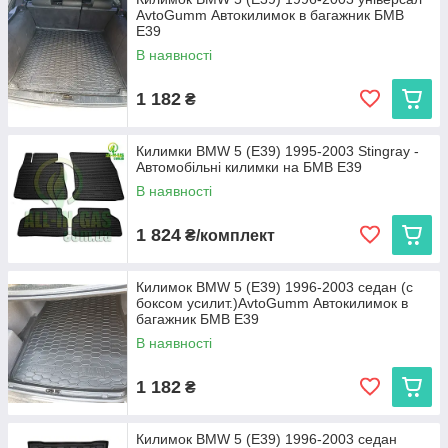
AvtoGumm Автокилимок в багажник БМВ
Cargumm з євробортом
— відмінний захист для
Е39
салону, легкість у догляді та висока зносостійкість.
В наявності
Avto gumm з бортиком 2,5 см
— надійний захист
від бруду та вологи для салону та багажника, що
1 182
₴
витримує будь-які погодні умови.
Stingray
— коврики з євробортом з каучуку для
Килимки BMW 5 (E39) 1995-2003 Stingray -
довговічності та 3D коврики з високим бортиком 3,5 см
Автомобільні килимки на БМВ Е39
для максимальної захисту і преміального вигляду.
В наявності
Кожен виріб виготовляється в Україні, що гарантує високу
якість та доступну ціну.
1 824
₴/комплект
Виберіть автокиликми, які ідеально підходять вашому BMW 5
(E39), та насолоджуйтеся чистотою і комфортом на кожному
кілометрі дороги!
Килимок BMW 5 (E39) 1996-2003 седан (с
боксом усилит.)AvtoGumm Автокилимок в
багажник БМВ Е39
В наявності
1 182
₴
Килимок BMW 5 (E39) 1996-2003 седан