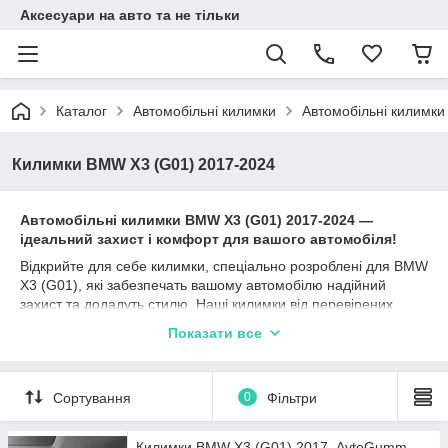
Аксесуари на авто та не тільки
Каталог
Автомобільні килимки
Автомобільні килимк
Килимки BMW X3 (G01) 2017-2024
Автомобільні к
илимки
BMW X3 (G01)
2017-2024
—
ідеальний захист і комфорт для вашого автомобіля!
Відкрийте для себе килимки, спеціально розроблені для BMW
X3 (G01), які забезпечать вашому автомобілю надійний
захист та додадуть стилю. Наші килимки від перевірених
виробників, таких як Stingray, Avto gumm та Cargumm,
Показати все
ідеально підходять для БМВ Х3 Г01 та гарантують
довготривалу експлуатацію.
Матеріали, такі як каучук, поліуретан та гума, забезпечують
Сортування
0
Фільтри
відмінні захисні характеристики, а різноманітність типів
бортиків (2,5 см, 4 см, євроборт) дозволяє вибрати найбільш
підходящий варіант залежно від ваших уподобань та умов
Килимки BMW X3 (G01) 2017- AvtoGumm