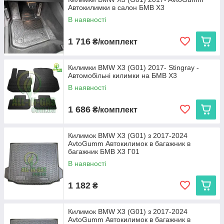
Автокилимки в салон БМВ Х3
експлуатації. Ми пропонуємо:
В наявності
Cargumm з євробортом
— відмінний захист для
салону, легкість у догляді та висока зносостійкість.
1 716
₴/комплект
Avto gumm з бортиком 2,5 см
— надійний захист
від бруду та вологи для салону та багажника, що
витримує будь-які погодні умови.
Килимки BMW X3 (G01) 2017- Stingray -
Автомобільні килимки на БМВ Х3
Stingray
— коврики з євробортом з каучуку для
довговічності та 3D коврики з високим бортиком 3,5 см
В наявності
для максимальної захисту і преміального вигляду.
1 686
₴/комплект
Кожен виріб виготовляється в Україні, що гарантує високу
якість та доступну ціну.
Виберіть автокиликми, які ідеально підходять вашому BMW
Килимок BMW X3 (G01) з 2017-2024
X3 (G01), та насолоджуйтеся чистотою і комфортом на
AvtoGumm Автокилимок в багажник в
кожному кілометрі дороги!
багажник БМВ Х3 Г01
В наявності
1 182
₴
Килимок BMW X3 (G01) з 2017-2024
AvtoGumm Автокилимок в багажник в