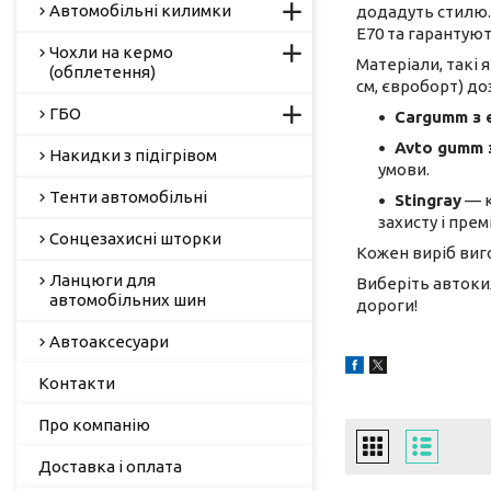
Автомобільні килимки
додадуть стилю. 
Е70 та гарантую
Чохли на кермо
Матеріали, такі я
(обплетення)
см, євроборт) д
ГБО
Cargumm з
Avto gumm 
Накидки з підігрівом
умови.
Тенти автомобільні
Stingray
— к
захисту і пре
Сонцезахисні шторки
Кожен виріб виго
Ланцюги для
Виберіть автоки
автомобільних шин
дороги!
Автоаксесуари
Контакти
Про компанію
Доставка і оплата