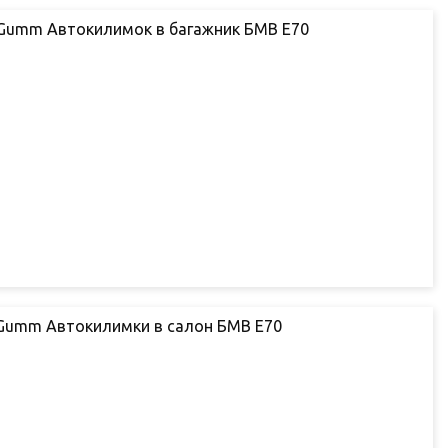
oGumm Автокилимок в багажник БМВ Е70
oGumm Автокилимки в салон БМВ Е70