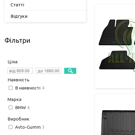
Статті
Відгуки
Фільтри
Ціна
Наявність
В наявності
4
Марка
BMW
6
Виробник
Avto-Gumm
3