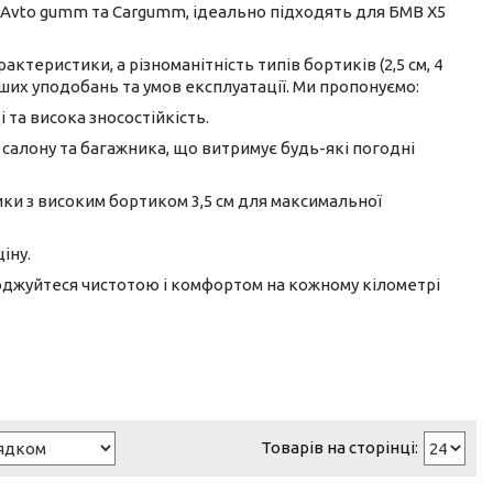
, Avto gumm та Cargumm, ідеально підходять для БМВ Х5
рактеристики, а різноманітність типів бортиків (2,5 см, 4
ших уподобань та умов експлуатації. Ми пропонуємо:
і та висока зносостійкість.
 салону та багажника, що витримує будь-які погодні
ики з високим бортиком 3,5 см для максимальної
іну.
лоджуйтеся чистотою і комфортом на кожному кілометрі