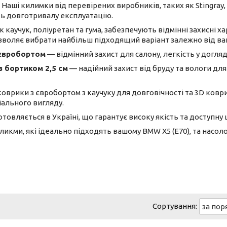
Наші килимки від перевірених виробників, таких як Stingray
ть довготривалу експлуатацію.
к каучук, поліуретан та гума, забезпечують відмінні захисні ха
озволяє вибрати найбільш підходящий варіант залежно від ва
 євробортом
— відмінний захист для салону, легкість у догляд
з бортиком 2,5 см
— надійний захист від бруду та вологи для
оврики з євробортом з каучуку для довговічності та 3D ковр
міального вигляду.
товляється в Україні, що гарантує високу якість та доступну ц
ликми, які ідеально підходять вашому BMW X5 (E70), та насо