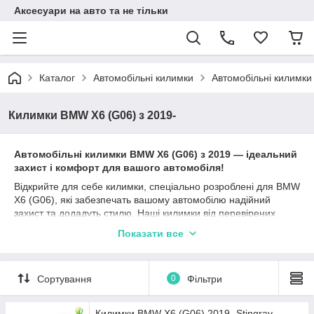
Аксесуари на авто та не тільки
Каталог
Автомобільні килимки
Автомобільні килимк
Килимки BMW X6 (G06) з 2019-
Автомобільні к
илимки
BMW X6 (G06)
з
2019
— ідеальний
захист і комфорт для вашого автомобіля!
Відкрийте для себе килимки, спеціально розроблені для BMW
X6 (G06), які забезпечать вашому автомобілю надійний
захист та додадуть стилю. Наші килимки від перевірених
виробників, таких як Stingray, Avto gumm та Cargumm,
Показати все
ідеально підходять для БМВ Х6 Г06 та гарантують
довготривалу експлуатацію.
Матеріали, такі як каучук, поліуретан та гума, забезпечують
Сортування
0
Фільтри
відмінні захисні характеристики, а різноманітність типів
бортиків (2,5 см, 4 см, євроборт) дозволяє вибрати найбільш
підходящий варіант залежно від ваших уподобань та умов
Килимки BMW X6 (G06) 2019- Stingray -