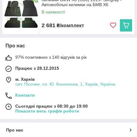
Автомобільні килимки на БМВ Х6
експлуатації. Ми пропонуємо:
В наявності
Cargumm з євробортом
— відмінний захист для
салону, легкість у догляді та висока зносостійкість.
2 681
₴/комплект
Avto gumm з бортиком 2,5 см
— надійний захист
від бруду та вологи для салону та багажника, що
витримує будь-які погодні умови.
Про нас
Stingray
— коврики з євробортом з каучуку для
довговічності та 3D коврики з високим бортиком 3,5 см
97% позитивних з 140 відгуків за рік
для максимальної захисту і преміального вигляду.
Кожен виріб виготовляється в Україні, що гарантує високу
Працює з 28.12.2015
якість та доступну ціну.
м. Харків
Виберіть автокиликми, які ідеально підходять вашому BMW
смт. Пісочин, пл. Ю. Кононенка, 1, Харків, Україна
X6 (G06), та насолоджуйтеся чистотою і комфортом на
кожному кілометрі дороги!
Контакти
Сьогодні працює з 08:30 до 19:00
Показати весь графік роботи
Про нас