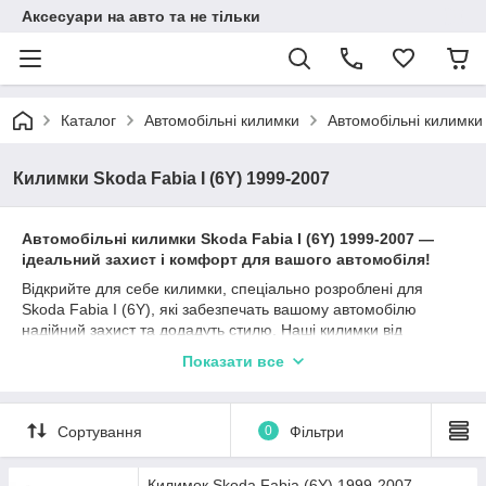
Аксесуари на авто та не тільки
Каталог
Автомобільні килимки
Автомобільні килимки
Килимки Skoda Fabia I (6Y) 1999-2007
Автомобільні килимки Skoda Fabia I (6Y) 1999-2007 —
ідеальний захист і комфорт для вашого автомобіля!
Відкрийте для себе килимки, спеціально розроблені для
Skoda Fabia I (6Y), які забезпечать вашому автомобілю
надійний захист та додадуть стилю. Наші килимки від
перевірених виробників, таких як Stingray, Avto gumm та
Показати все
Cargumm, ідеально підходять для Шкода Фабія 1 та
гарантують довготривалу експлуатацію.
Матеріали, такі як каучук, поліуретан та гума, забезпечують
Сортування
0
Фільтри
відмінні захисні характеристики, а різноманітність типів
бортиків (2,5 см, 4 см, євроборт) дозволяє вибрати найбільш
підходящий варіант залежно від ваших уподобань та умов
Килимок Skoda Fabia (6Y) 1999-2007