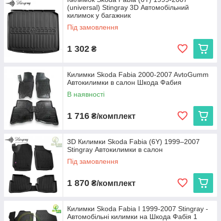
(universal) Stingray 3D Автомобільний
експлуатації. Ми пропонуємо:
килимок у багажник
Cargumm з євробортом
— відмінний захист для
Під замовлення
салону, легкість у догляді та висока зносостійкість.
Avto gumm з бортиком 2,5 см
— надійний захист
1 302
₴
від бруду та вологи для салону та багажника, що
витримує будь-які погодні умови.
Килимки Skoda Fabia 2000-2007 AvtoGumm
Stingray
— коврики з євробортом з каучуку для
Автокилимки в салон Шкода Фабия
довговічності та 3D коврики з високим бортиком 3,5 см
В наявності
для максимальної захисту і преміального вигляду.
Кожен виріб виготовляється в Україні, що гарантує високу
1 716
₴/комплект
якість та доступну ціну.
Виберіть автокиликми, які ідеально підходять вашому Skoda
Fabia I (6Y), та насолоджуйтеся чистотою і комфортом на
3D Килимки Skoda Fabia (6Y) 1999–2007
кожному кілометрі дороги!
Stingray Автокилимки в салон
Під замовлення
1 870
₴/комплект
Килимки Skoda Fabia I 1999-2007 Stingray -
Автомобільні килимки на Шкода Фабія 1