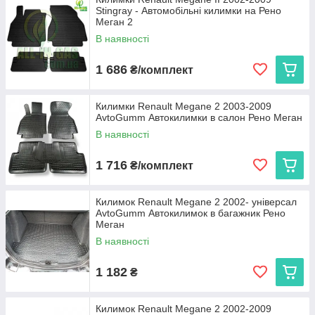
Stingray - Автомобільні килимки на Рено
експлуатації. Ми пропонуємо:
Меган 2
Cargumm з євробортом
— відмінний захист для
В наявності
салону, легкість у догляді та висока зносостійкість.
Avto gumm з бортиком 2,5 см
— надійний захист
1 686
₴/комплект
від бруду та вологи для салону та багажника, що
витримує будь-які погодні умови.
Килимки Renault Megane 2 2003-2009
Stingray
— коврики з євробортом з каучуку для
AvtoGumm Автокилимки в салон Рено Меган
довговічності та 3D коврики з високим бортиком 3,5 см
В наявності
для максимальної захисту і преміального вигляду.
Кожен виріб виготовляється в Україні, що гарантує високу
1 716
₴/комплект
якість та доступну ціну.
Виберіть автокиликми, які ідеально підходять вашому Renault
Megane II, та насолоджуйтеся чистотою і комфортом на
Килимок Renault Megane 2 2002- універсал
кожному кілометрі дороги!
AvtoGumm Автокилимок в багажник Рено
Меган
В наявності
1 182
₴
Килимок Renault Megane 2 2002-2009