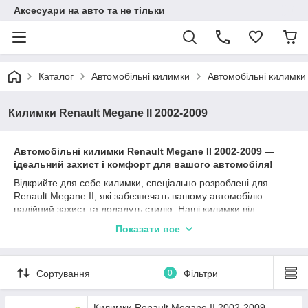
Аксесуари на авто та не тільки
Каталог
Автомобільні килимки
Автомобільні килимки
Килимки Renault Megane II 2002-2009
Автомобільні к
илимки
Renault Megane II
2002-2009
—
ідеальний захист і комфорт для вашого автомобіля!
Відкрийте для себе килимки, спеціально розроблені для
Renault Megane II, які забезпечать вашому автомобілю
надійний захист та додадуть стилю. Наші килимки від
перевірених виробників, таких як Stingray, Avto gumm та
Показати все
Cargumm, ідеально підходять для Рено Меган 2 та
гарантують довготривалу експлуатацію.
Матеріали, такі як каучук, поліуретан та гума, забезпечують
Сортування
0
Фільтри
відмінні захисні характеристики, а різноманітність типів
бортиків (2,5 см, 4 см, євроборт) дозволяє вибрати найбільш
підходящий варіант залежно від ваших уподобань та умов
Килимки Renault Megane II 2002-2009