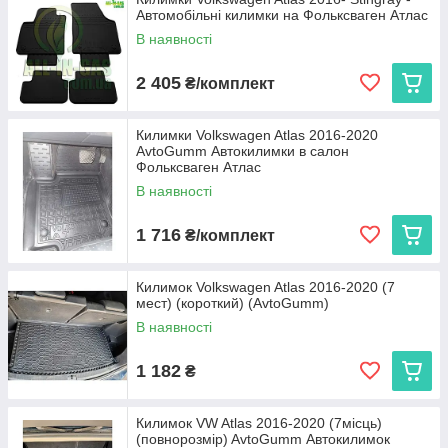
Автомобільні килимки на Фольксваген Атлас
експлуатації. Ми пропонуємо:
В наявності
Cargumm з євробортом
— відмінний захист для
салону, легкість у догляді та висока зносостійкість.
2 405
₴/комплект
Avto gumm з бортиком 2,5 см
— надійний захист
від бруду та вологи для салону та багажника, що
витримує будь-які погодні умови.
Килимки Volkswagen Atlas 2016-2020
AvtoGumm Автокилимки в салон
Stingray
— коврики з євробортом з каучуку для
Фольксваген Атлас
довговічності та 3D коврики з високим бортиком 3,5 см
В наявності
для максимальної захисту і преміального вигляду.
Кожен виріб виготовляється в Україні, що гарантує високу
1 716
₴/комплект
якість та доступну ціну.
Виберіть автокиликми, які ідеально підходять вашому
Volkswagen Atlas, та насолоджуйтеся чистотою і комфортом
Килимок Volkswagen Atlas 2016-2020 (7
на кожному кілометрі дороги!
мест) (короткий) (AvtoGumm)
В наявності
1 182
₴
Килимок VW Atlas 2016-2020 (7місць)
(повнорозмір) AvtoGumm Автокилимок