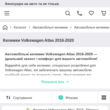
Аксесуари на авто та не тільки
Каталог
Автомобільні килимки
Автомобільні килимки
Килимки Volkswagen Atlas 2016-2020
Автомобільні к
илимки
Volkswagen Atlas
2016-2020
—
ідеальний захист і комфорт для вашого автомобіля!
Відкрийте для себе килимки, спеціально розроблені для
Volkswagen Atlas, які забезпечать вашому автомобілю
надійний захист та додадуть стилю. Наші килимки від
перевірених виробників, таких як Stingray, Avto gumm та
Показати все
Cargumm, ідеально підходять для Фольксваген Атлас та
гарантують довготривалу експлуатацію.
Матеріали, такі як каучук, поліуретан та гума, забезпечують
Сортування
0
Фільтри
відмінні захисні характеристики, а різноманітність типів
бортиків (2,5 см, 4 см, євроборт) дозволяє вибрати найбільш
підходящий варіант залежно від ваших уподобань та умов
Килимки Volkswagen Atlas 2016- Stingray -