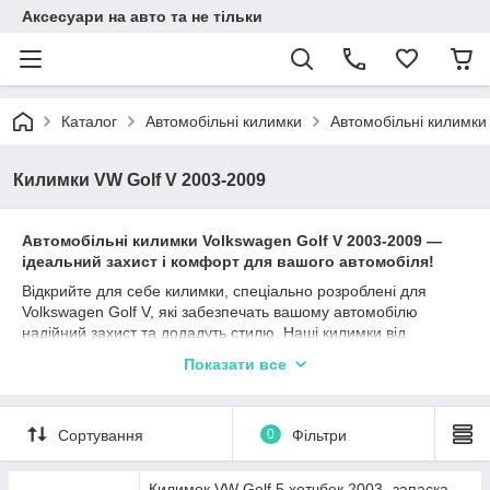
Аксесуари на авто та не тільки
Каталог
Автомобільні килимки
Автомобільні килимки
Килимки VW Golf V 2003-2009
Автомобільні к
илимки
Volkswagen Golf V
2003-2009
—
ідеальний захист і комфорт для вашого автомобіля!
Відкрийте для себе килимки, спеціально розроблені для
Volkswagen Golf V, які забезпечать вашому автомобілю
надійний захист та додадуть стилю. Наші килимки від
перевірених виробників, таких як Stingray, Avto gumm та
Показати все
Cargumm, ідеально підходять для Фольксваген Гольф 5 та
гарантують довготривалу експлуатацію.
Матеріали, такі як каучук, поліуретан та гума, забезпечують
Сортування
0
Фільтри
відмінні захисні характеристики, а різноманітність типів
бортиків (2,5 см, 4 см, євроборт) дозволяє вибрати найбільш
підходящий варіант залежно від ваших уподобань та умов
Килимок VW Golf 5 хетчбек 2003- запаска