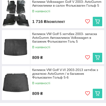
Килимки Volkswagen Golf V 2003- AvtoGumm
Автокилимки в салон Фольксваген Гольф 5
В наявності
1 716
₴/комплект
Килимок VW Golf 5 хетчбек 2003- запаска
AvtoGumm Автокилимок Volkswagen в
багажник Фольксваген Голь 5
В наявності
809
₴
Килимок VW Golf V-VI 2003-2013 хетчбэк з
докаткою AvtoGumm / в багажник
Фольксваген Гольф 5-6
В наявності
809
₴