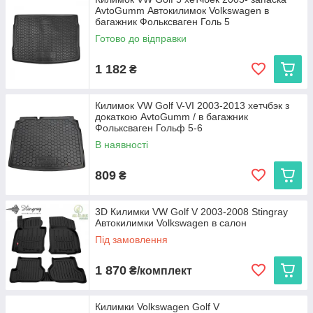
AvtoGumm Автокилимок Volkswagen в
експлуатації. Ми пропонуємо:
багажник Фольксваген Голь 5
Cargumm з євробортом
— відмінний захист для
Готово до відправки
салону, легкість у догляді та висока зносостійкість.
Avto gumm з бортиком 2,5 см
— надійний захист
1 182
₴
від бруду та вологи для салону та багажника, що
витримує будь-які погодні умови.
Килимок VW Golf V-VI 2003-2013 хетчбэк з
Stingray
— коврики з євробортом з каучуку для
докаткою AvtoGumm / в багажник
довговічності та 3D коврики з високим бортиком 3,5 см
Фольксваген Гольф 5-6
для максимальної захисту і преміального вигляду.
В наявності
Кожен виріб виготовляється в Україні, що гарантує високу
якість та доступну ціну.
809
₴
Виберіть автокиликми, які ідеально підходять вашому
Volkswagen Golf V, та насолоджуйтеся чистотою і комфортом
на кожному кілометрі дороги!
3D Килимки VW Golf V 2003-2008 Stingray
Автокилимки Volkswagen в салон
Під замовлення
1 870
₴/комплект
Килимки Volkswagen Golf V