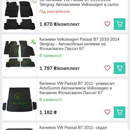
Stingray Автокилимки Volkswagen в салон
експлуатації. Ми пропонуємо:
Під замовлення
Cargumm з євробортом
— відмінний захист для
салону, легкість у догляді та висока зносостійкість.
1 870
₴/комплект
Avto gumm з бортиком 2,5 см
— надійний захист
від бруду та вологи для салону та багажника, що
витримує будь-які погодні умови.
Килимки Volkswagen Passat B7 2010-2014
Stingray - Автомобільні килимки на
Stingray
— коврики з євробортом з каучуку для
Фольксваген Пассат Б7
довговічності та 3D коврики з високим бортиком 3,5 см
В наявності
для максимальної захисту і преміального вигляду.
Кожен виріб виготовляється в Україні, що гарантує високу
1 797
₴/комплект
якість та доступну ціну.
Виберіть автокиликми, які ідеально підходять вашому
Volkswagen Passat B7, та насолоджуйтеся чистотою і
Килимок VW Passat B7 2011- універсал
комфортом на кожному кілометрі дороги!
AvtoGumm Автокилимок Volkswagen в
багажник Фольксваген Пассат Б7
В наявності
1 182
₴
Килимок VW Passat B7 2011- седан