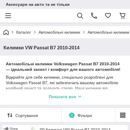
Аксесуари на авто та не тільки
Каталог
Автомобільні килимки
Автомобільні килимки
Килимки VW Passat B7 2010-2014
Автомобільні к
илимки
Volkswagen Passat B7
2010-2014
— ідеальний захист і комфорт для вашого автомобіля!
Відкрийте для себе килимки, спеціально розроблені для
Volkswagen Passat B7, які забезпечать вашому автомобілю
надійний захист та додадуть стилю. Наші килимки від
перевірених виробників, таких як Stingray, Avto gumm та
Показати все
Cargumm, ідеально підходять для Фольксваген Пассат Б7 та
гарантують довготривалу експлуатацію.
Матеріали, такі як каучук, поліуретан та гума, забезпечують
Сортування
0
Фільтри
відмінні захисні характеристики, а різноманітність типів
бортиків (2,5 см, 4 см, євроборт) дозволяє вибрати найбільш
підходящий варіант залежно від ваших уподобань та умов
3D Килимки VW Passat B7 2010-2014