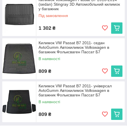
(sedan) Stingray 3D Автомобільний килимок
у багажник
Під замовлення
1 302
₴
Килимок VW Passat B7 2011- седан
AvtoGumm Автокилимок Volkswagen в
багажник Фольксваген Пассат Б7
В наявності
809
₴
Килимок VW Passat B7 2011- універсал
AvtoGumm Автокилимок Volkswagen в
багажник Фольксваген Пассат Б7
В наявності
809
₴