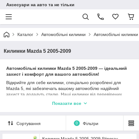
Аксесуари на авто та не тільки
Каталог
Автомобільні килимки
Автомобільні килимки
Килимки Mazda 5 2005-2009
Автомобільні к
илимки
Mazda 5
2005-2009
— ідеальний
захист і комфорт для вашого автомобіля!
Відкрийте для себе килимки, спеціально розроблені для
Mazda 5, які забезпечать вашому автомобілю надійний
захист та додадуть стилю. Наші килимки від перевірених
виробників, таких як Stingray, Avto gumm та Cargumm,
Показати все
ідеально підходять для Мазда 5 та гарантують довготривалу
експлуатацію.
Матеріали, такі як каучук, поліуретан та гума, забезпечують
Сортування
0
Фільтри
відмінні захисні характеристики, а різноманітність типів
бортиків (2,5 см, 4 см, євроборт) дозволяє вибрати найбільш
підходящий варіант залежно від ваших уподобань та умов
Килимки Mazda 5 2005-2009 Stingray -