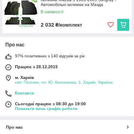
Автомобільні килимки на Мазда
експлуатації. Ми пропонуємо:
В наявності
Cargumm з євробортом
— відмінний захист для
салону, легкість у догляді та висока зносостійкість.
2 032
₴/комплект
Avto gumm з бортиком 2,5 см
— надійний захист
від бруду та вологи для салону та багажника, що
витримує будь-які погодні умови.
Про нас
Stingray
— коврики з євробортом з каучуку для
довговічності та 3D коврики з високим бортиком 3,5 см
97% позитивних з 140 відгуків за рік
для максимальної захисту і преміального вигляду.
Кожен виріб виготовляється в Україні, що гарантує високу
Працює з 28.12.2015
якість та доступну ціну.
м. Харків
Виберіть автокиликми, які ідеально підходять вашому Mazda
смт. Пісочин, пл. Ю. Кононенка, 1, Харків, Україна
5, та насолоджуйтеся чистотою і комфортом на кожному
кілометрі дороги!
Контакти
Сьогодні працює з 08:30 до 19:00
Показати весь графік роботи
Про нас