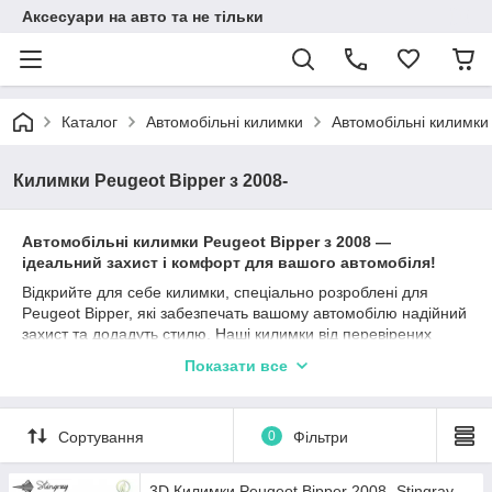
Аксесуари на авто та не тільки
Каталог
Автомобільні килимки
Автомобільні килимки
Килимки Peugeot Bipper з 2008-
Автомобільні к
илимки
Peugeot Bipper
з
2008
—
ідеальний захист і комфорт для вашого автомобіля!
Відкрийте для себе килимки, спеціально розроблені для
Peugeot Bipper, які забезпечать вашому автомобілю надійний
захист та додадуть стилю. Наші килимки від перевірених
виробників, таких як Stingray, Avto gumm та Cargumm,
Показати все
ідеально підходять для Пежо Bipper та гарантують
довготривалу експлуатацію.
Матеріали, такі як каучук, поліуретан та гума, забезпечують
Сортування
0
Фільтри
відмінні захисні характеристики, а різноманітність типів
бортиків (2,5 см, 4 см, євроборт) дозволяє вибрати найбільш
підходящий варіант залежно від ваших уподобань та умов
3D Килимки Peugeot Bipper 2008- Stingray