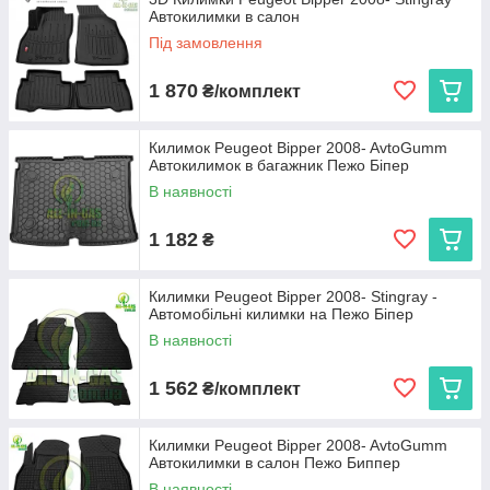
Автокилимки в салон
експлуатації. Ми пропонуємо:
Під замовлення
Cargumm з євробортом
— відмінний захист для
салону, легкість у догляді та висока зносостійкість.
1 870
₴/комплект
Avto gumm з бортиком 2,5 см
— надійний захист
від бруду та вологи для салону та багажника, що
витримує будь-які погодні умови.
Килимок Peugeot Bipper 2008- AvtoGumm
Автокилимок в багажник Пежо Біпер
Stingray
— коврики з євробортом з каучуку для
довговічності та 3D коврики з високим бортиком 3,5 см
В наявності
для максимальної захисту і преміального вигляду.
1 182
₴
Кожен виріб виготовляється в Україні, що гарантує високу
якість та доступну ціну.
Виберіть автокиликми, які ідеально підходять вашому
Килимки Peugeot Bipper 2008- Stingray -
Peugeot Bipper, та насолоджуйтеся чистотою і комфортом на
Автомобільні килимки на Пежо Біпер
кожному кілометрі дороги!
В наявності
1 562
₴/комплект
Килимки Peugeot Bipper 2008- AvtoGumm
Автокилимки в салон Пежо Биппер
В наявності