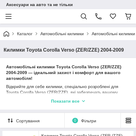
Аксесуари на авто та не тільки
Каталог
Автомобільні килимки
Автомобільні килимки
Килимки Toyota Corolla Verso (ZER/ZZE) 2004-2009
Автомобільні к
илимки
Toyota
Corolla Verso (ZER/ZZE)
2004-2009
— ідеальний захист і комфорт для вашого
автомобіля!
Відкрийте для себе килимки, спеціально розроблені для
Toyota Corolla Verso (ZER/ZZE), які забезпечать вашому
автомобілю надійний захист та додадуть стилю. Наші
Показати все
килимки від перевірених виробників, таких як Stingray, Avto
gumm та Cargumm, ідеально підходять для Тойота Корола та
гарантують довготривалу експлуатацію.
Сортування
0
Фільтри
Матеріали, такі як каучук, поліуретан та гума, забезпечують
відмінні захисні характеристики, а різноманітність типів
бортиків (2,5 см, 4 см, євроборт) дозволяє вибрати найбільш
Килимки Toyota Corolla Verso (ZER /ZZE)