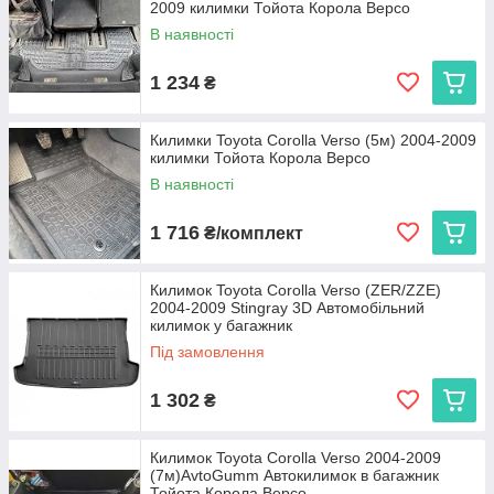
2009 килимки Тойота Корола Версо
В наявності
1 234
₴
Килимки Toyota Corolla Verso (5м) 2004-2009
килимки Тойота Корола Версо
В наявності
1 716
₴/комплект
Килимок Toyota Corolla Verso (ZER/ZZE)
2004-2009 Stingray 3D Автомобільний
килимок у багажник
Під замовлення
1 302
₴
Килимок Toyota Corolla Verso 2004-2009
(7м)AvtoGumm Автокилимок в багажник
Тойота Корола Версо