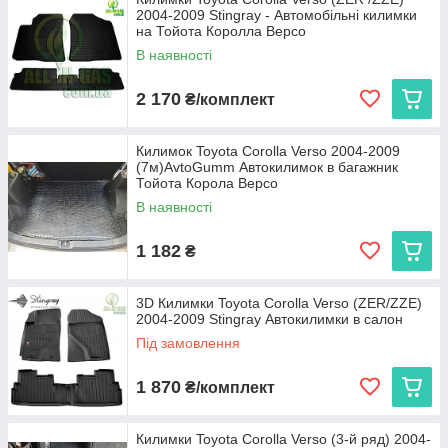
2004-2009 Stingray - Автомобільні килимки
підходящий варіант залежно від ваших уподобань та умов
на Тойота Королла Версо
експлуатації. Ми пропонуємо:
В наявності
Cargumm з євробортом
— відмінний захист для
салону, легкість у догляді та висока зносостійкість.
2 170
₴/комплект
Avto gumm з бортиком 2,5 см
— надійний захист
від бруду та вологи для салону та багажника, що
витримує будь-які погодні умови.
Килимок Toyota Corolla Verso 2004-2009
(7м)AvtoGumm Автокилимок в багажник
Stingray
— коврики з євробортом з каучуку для
Тойота Корола Версо
довговічності та 3D коврики з високим бортиком 3,5 см
В наявності
для максимальної захисту і преміального вигляду.
Кожен виріб виготовляється в Україні, що гарантує високу
1 182
₴
якість та доступну ціну.
Виберіть автокиликми, які ідеально підходять вашому Toyota
Corolla Verso (ZER/ZZE), та насолоджуйтеся чистотою і
3D Килимки Toyota Corolla Verso (ZER/ZZE)
2004-2009 Stingray Автокилимки в салон
комфортом на кожному кілометрі дороги!
Під замовлення
1 870
₴/комплект
Килимки Toyota Corolla Verso (3-й ряд) 2004-