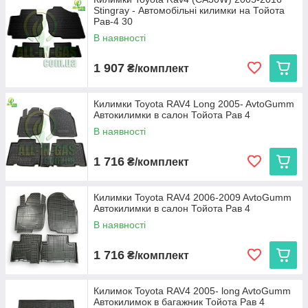
Stingray - Автомобільні килимки на Тойота
експлуатації. Ми пропонуємо:
Рав-4 30
Cargumm з євробортом
— відмінний захист для
В наявності
салону, легкість у догляді та висока зносостійкість.
Avto gumm з бортиком 2,5 см
— надійний захист
1 907
₴/комплект
від бруду та вологи для салону та багажника, що
витримує будь-які погодні умови.
Килимки Toyota RAV4 Long 2005- AvtoGumm
Stingray
— коврики з євробортом з каучуку для
Автокилимки в салон Тойота Рав 4
довговічності та 3D коврики з високим бортиком 3,5 см
В наявності
для максимальної захисту і преміального вигляду.
Кожен виріб виготовляється в Україні, що гарантує високу
1 716
₴/комплект
якість та доступну ціну.
Виберіть автокиликми, які ідеально підходять вашому Toyota
RAV 4 (CA30W), та насолоджуйтеся чистотою і комфортом на
Килимки Toyota RAV4 2006-2009 AvtoGumm
кожному кілометрі дороги!
Автокилимки в салон Тойота Рав 4
В наявності
1 716
₴/комплект
Килимок Toyota RAV4 2005- long AvtoGumm
Автокилимок в багажник Тойота Рав 4