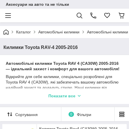
Аксесуари на авто та не тільки
Каталог
Автомобільні килимки
Автомобільні килимки
Килимки Toyota RAV-4 2005-2016
Автомобільні к
илимки
Toyota
RAV 4 (CA30W)
2005-2016
—
і
деальний захист і комфорт для вашого автомобіля!
Відкрийте для себе килимки, спеціально розроблені для
Toyota RAV 4 (CA30W), які забезпечать вашому автомобілю
надійний захист та додадуть стилю. Наші килимки від
перевірених виробників, таких як Stingray, Avto gumm та
Показати все
Cargumm, ідеально підходять для Тойота РАВ 4 та
гарантують довготривалу експлуатацію.
Матеріали, такі як каучук, поліуретан та гума, забезпечують
Сортування
0
Фільтри
відмінні захисні характеристики, а різноманітність типів
бортиків (2,5 см, 4 см, євроборт) дозволяє вибрати найбільш
підходящий варіант залежно від ваших уподобань та умов
Килимки Toyota Rav4 (CA30W) 2005-2016