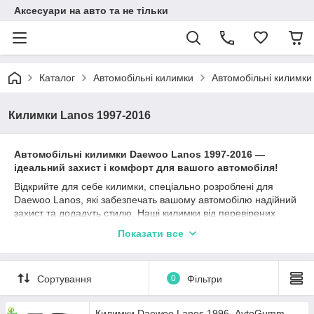
Аксесуари на авто та не тільки
Каталог
Автомобільні килимки
Автомобільні килимк
Килимки Lanos 1997-2016
Автомобільні к
илимки
Daewoo
Lanos
1997-2016
—
і
деальний захист і комфорт для вашого автомобіля!
Відкрийте для себе килимки, спеціально розроблені для
Daewoo Lanos, які забезпечать вашому автомобілю надійний
захист та додадуть стилю. Наші килимки від перевірених
виробників, таких як Stingray, Avto gumm та Cargumm,
Показати все
ідеально підходять для Део Ланос та гарантують
довготривалу експлуатацію.
Матеріали, такі як каучук, поліуретан та гума, забезпечують
Сортування
0
Фільтри
відмінні захисні характеристики, а різноманітність типів
бортиків (2,5 см, 4 см, євроборт) дозволяє вибрати найбільш
підходящий варіант залежно від ваших уподобань та умов
Килимки Daewoo Lanos 1996- AvtoGumm