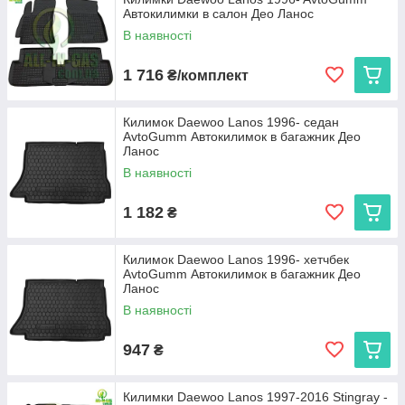
Автокилимки в салон Део Ланос
експлуатації. Ми пропонуємо:
В наявності
Cargumm з євробортом
— відмінний захист для
салону, легкість у догляді та висока зносостійкість.
1 716
₴/комплект
Avto gumm з бортиком 2,5 см
— надійний захист
від бруду та вологи для салону та багажника, що
витримує будь-які погодні умови.
Килимок Daewoo Lanos 1996- седан
AvtoGumm Автокилимок в багажник Део
Stingray
— коврики з євробортом з каучуку для
Ланос
довговічності та 3D коврики з високим бортиком 3,5 см
В наявності
для максимальної захисту і преміального вигляду.
Кожен виріб виготовляється в Україні, що гарантує високу
1 182
₴
якість та доступну ціну.
Виберіть автокиликми, які ідеально підходять вашому
Daewoo Lanos, та насолоджуйтеся чистотою і комфортом на
Килимок Daewoo Lanos 1996- хетчбек
кожному кілометрі дороги!
AvtoGumm Автокилимок в багажник Део
Ланос
В наявності
947
₴
Килимки Daewoo Lanos 1997-2016 Stingray -