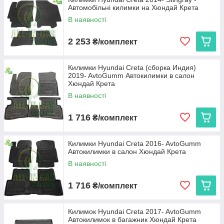
Автомобільні килимки на Хюндай Крета
експлуатації. Ми пропонуємо:
В наявності
Cargumm з євробортом
— відмінний захист для
салону, легкість у догляді та висока зносостійкість.
2 253
₴/комплект
Avto gumm з бортиком 2,5 см
— надійний захист
від бруду та вологи для салону та багажника, що
витримує будь-які погодні умови.
Килимки Hyundai Creta (сборка Индия)
2019- AvtoGumm Автокилимки в салон
Stingray
— коврики з євробортом з каучуку для
Хюндай Крета
довговічності та 3D коврики з високим бортиком 3,5 см
В наявності
для максимальної захисту і преміального вигляду.
Кожен виріб виготовляється в Україні, що гарантує високу
1 716
₴/комплект
якість та доступну ціну.
Виберіть автокиликми, які ідеально підходять вашому
Hyundai Creta, та насолоджуйтеся чистотою і комфортом на
Килимки Hyundai Creta 2016- AvtoGumm
кожному кілометрі дороги!
Автокилимки в салон Хюндай Крета
В наявності
1 716
₴/комплект
Килимок Hyundai Creta 2017- AvtoGumm
Автокилимок в багажник Хюндай Крета