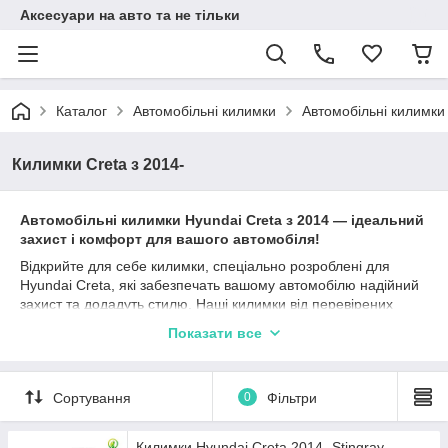
Аксесуари на авто та не тільки
Каталог
Автомобільні килимки
Автомобільні килимки
Килимки Creta з 2014-
Автомобільні к
илимки
Hyundai
Creta
з
2014
—
і
деальний
захист і комфорт для вашого автомобіля!
Відкрийте для себе килимки, спеціально розроблені для
Hyundai Creta, які забезпечать вашому автомобілю надійний
захист та додадуть стилю. Наші килимки від перевірених
виробників, таких як Stingray, Avto gumm та Cargumm,
Показати все
ідеально підходять для Хюндай Крета та гарантують
довготривалу експлуатацію.
Матеріали, такі як каучук, поліуретан та гума, забезпечують
Сортування
0
Фільтри
відмінні захисні характеристики, а різноманітність типів
бортиків (2,5 см, 4 см, євроборт) дозволяє вибрати найбільш
підходящий варіант залежно від ваших уподобань та умов
Килимки Hyundai Creta 2014- Stingray -