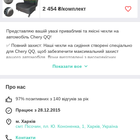
2 454
₴/комплект
Представляю вашій увазі привабливі та якісні чехли на
автомобіль Chery QQ!
✅ Повний захист: Наші чехли на сидіння створені спеціально
для Chery QQ, щоб забезпечити максимальний захист
вашого автомобіля. Вони виготовлені з високоякісних
матеріалів, які дозволять зберегти сидіння від подряпин,
Показати все
плям та зносу.
✅ Ідеальна посадка: Наші чехли мають точну посадку на
сидіння Chery QQ, забезпечуючи простоту установки та
Про нас
підгонку без будь-яких проблем. Вони добре фіксуються і не
зсуваються під час поїздок.
97% позитивних з 140 відгуків за рік
✅ Стильний дизайн: Наші чехли не тільки забезпечують
захист, але й додають стиль та елегантність вашому
Працює з 28.12.2015
автомобілю. Ви можете обрати з різноманіття кольорів і
м. Харків
дизайнів, щоб підібрати оптимальний варіант, який відповідає
смт. Пісочин, пл. Ю. Кононенка, 1, Харків, Україна
вашому смаку та інтер'єру автомобіля.
✅ Висока якість: Ми пропонуємо тільки чехли, які виготовлені
Контакти