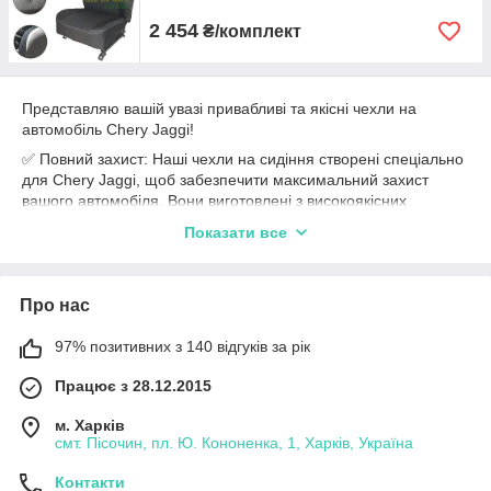
2 454
₴/комплект
Представляю вашій увазі привабливі та якісні чехли на
автомобіль Chery Jaggi!
✅ Повний захист: Наші чехли на сидіння створені спеціально
для Chery Jaggi, щоб забезпечити максимальний захист
вашого автомобіля. Вони виготовлені з високоякісних
матеріалів, які дозволять зберегти сидіння від подряпин,
Показати все
плям та зносу.
✅ Ідеальна посадка: Наші чехли мають точну посадку на
сидіння Chery Jaggi, забезпечуючи простоту установки та
Про нас
підгонку без будь-яких проблем. Вони добре фіксуються і не
зсуваються під час поїздок.
97% позитивних з 140 відгуків за рік
✅ Стильний дизайн: Наші чехли не тільки забезпечують
захист, але й додають стиль та елегантність вашому
Працює з 28.12.2015
автомобілю. Ви можете обрати з різноманіття кольорів і
м. Харків
дизайнів, щоб підібрати оптимальний варіант, який відповідає
смт. Пісочин, пл. Ю. Кононенка, 1, Харків, Україна
вашому смаку та інтер'єру автомобіля.
✅ Висока якість: Ми пропонуємо тільки чехли, які виготовлені
Контакти